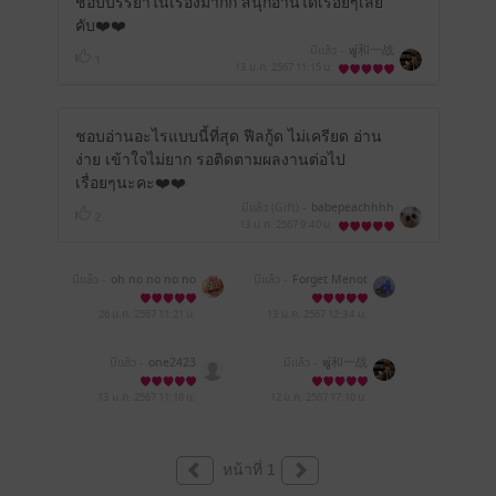
ชอบบรรยาในเรื่องมากก สนุกอ่านได้เรื่อยๆเลย
คับ❤️❤️
มีแล้ว -
พู่和一战
1
13 ม.ค. 2567
11:15 น.
ชอบอ่านอะไรแบบนี้ที่สุด ฟีลกู้ด ไม่เครียด อ่าน
ง่าย เข้าใจไม่ยาก รอติดตามผลงานต่อไป
เรื่อยๆนะคะ❤️❤️
มีแล้ว (Gift) -
babepeachhhh
2
13 ม.ค. 2567
9:40 น.
มีแล้ว -
oh no no no no
มีแล้ว -
Forget Menot
ooo
26 ม.ค. 2567
11:21 น.
13 ม.ค. 2567
12:34 น.
มีแล้ว -
one2423
มีแล้ว -
พู่和一战
13 ม.ค. 2567
11:18 น.
12 ม.ค. 2567
17:10 น.
หน้าที่ 1