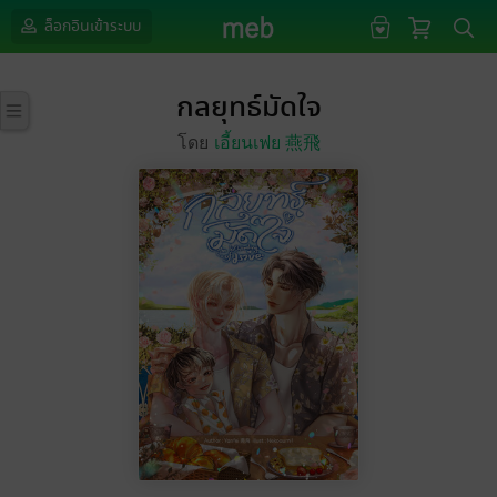
ล็อกอินเข้าระบบ
กลยุทธ์มัดใจ
โดย
เอี้ยนเฟย 燕飛