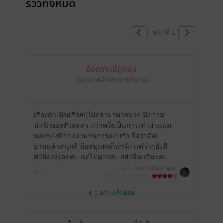
รีวิวทั้งหมด
หน้าที่ 1
ข้อความนี้ถูกลบ
(ถูกลบโดยเจ้าของความคิดเห็น)
เรื่องดำเนินเรื่อยๆไม่ดราม่ามากมาย มีความ
น่ารักของตัวละคร กว่าครึ่งเป็นการเล่าผ่านมุม
มองของทิวา เล่าผ่านการแอบรัก ถือว่าดีค่ะ
อ่านแล้วสนุกดี น้องขุนพลก็น่ารัก เเต่ว่าๆยังมี
คำผิดอยู่เลยค่ะ เเต่ไม่มากค่ะ อย่าลืมแก้นะคะ
มีแล้ว -
You ที่แปลว่า "คุณ"
1
18 ม.ค. 2567
14:57 น.
ดู 1 ความเห็นย่อย