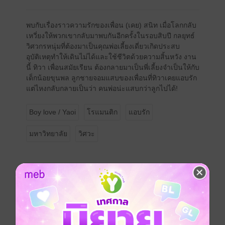
พบกับเรื่องราวความรักของเพื่อน (เคย) สนิท เมื่อโลกกลับ
เหวี่ยงให้พวกเขากลับมาพบกันอีกครั้งในรอบสิบปี กลยุทธ์
วิศวกรหนุ่มที่ต้องมาเป็นคุณพ่อเลี้ยงเดี่ยวเกิดประสบ
อุบัติเหตุทำให้เดินไม่ได้และใช้ชีวิตด้วยความสิ้นหวัง งาน
นี้ ทิวา เพื่อนสมัยเรียน ต้องกลายมาเป็นพี่เลี้ยงจำเป็นให้กับ
เด็กน้อยขุนพล ลูกชายจอมแสบของเพื่อนที่ทิวาเคยแอบรัก
แต่ไหงกลับกลายเป็นว่า คนพ่อน่ะแสบกว่าลูกไปได้!
Boy love / Yaoi
โรแมนติก
แอบรัก
มหาวิทยาลัย
วิศวะ
นักวาด
Nekoayumi1
ประเภทไฟล์
pdf, epub
(สารบัญ)
วันที่วางขาย
13 มกราคม 2567
ความยาว
302 หน้า (≈ 77,102 คำ)