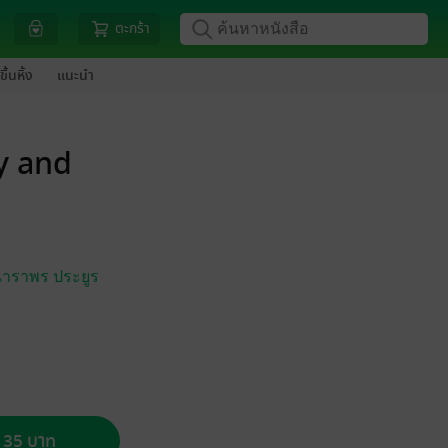
ตะกร้า
ขึ้นหิ้ง
แนะนำ
y and
าราพร ประยูร
อ 35 บาท