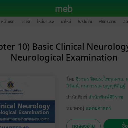
หน้าแรก
ขายดี
ใหม่มาแรง
มาใหม่
โปรโมชัน
ฟรีกระจาย
ฮิต
pter 10) Basic Clinical Neurolog
Neurological Examination
โดย
จิราพร จิตประไพกุลศาล,
น
วิวัฒน์,
กนกวรรณ บุญญพิสิฏฐ์
สำนักพิมพ์
สำนักพิมพ์ศิริราช
หมวดหมู่
แพทยศาสตร์
ทดลองอ่าน
ซื้