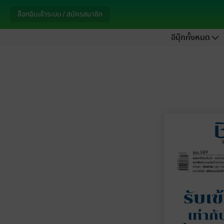
ล็อกอินเข้าระบบ / สมัครสมาชิก
อีบุ๊กทั้งหมด