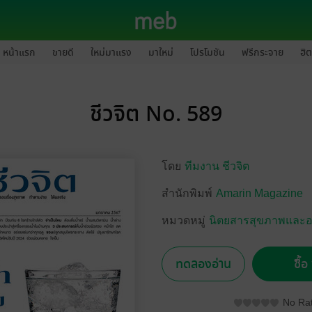
หน้าแรก
ขายดี
ใหม่มาแรง
มาใหม่
โปรโมชัน
ฟรีกระจาย
ฮิต
ชีวจิต No. 589
โดย
ทีมงาน ชีวจิต
สำนักพิมพ์
Amarin Magazine
หมวดหมู่
นิตยสารสุขภาพและ
ทดลองอ่าน
ซื้
No Rat