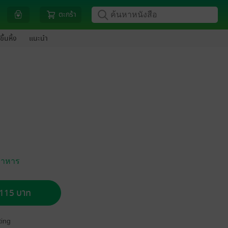
ตะกร้า
ขึ้นหิ้ง
แนะนำ
อาหาร
อ 115 บาท
ing