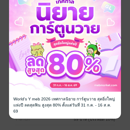
อยากได้
ซื้อเป็นของขวัญ
ติดตาม
แชร์
หลังจากตกหลุมรัก 'หลี่อวี้' เพื่อนของน้องชายเข้า 'เจี่ยนสุ
ยอิง' ก็พยายามทำทุกวิถึทางเพื่อให้ได้ใจของเขามา แต่หารู้
ไม่ว่าเขาได้ตกหลุมพรางที่หลี่อวี้สร้างขึ้นมาอีกที...
Boy love / Yaoi
หนังสือแปล
ซีรีส์
คนโง่ที่ไม่เคยมีรัก
ประเภทไฟล์
pdf
วันที่วางขาย
19 มกราคม 2567
World's Y meb 2026 เทศกาลนิยาย การ์ตูนวาย สุดยิ่งใหญ่
แห่งปี ลดสุดฟิน สูงสุด 80% ตั้งแต่วันที่ 31 ก.ค. - 16 ส.ค.
ความยาว
140 หน้า
69
ราคาปก
59 บาท (ประหยัด 10%)