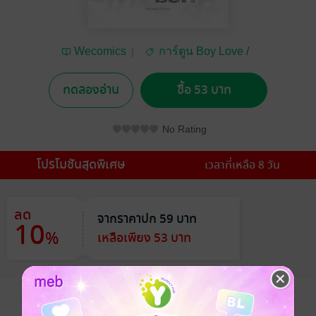
Wecomics
การ์ตูน Boy Love /
Yaoi
ทดลองอ่าน
ซื้อ 53 บาท
No Rating
โปรโมชันสุดพิเศษ
เวลาที่เหลือ 8 วัน
ลด
จากราคาปก 59 บาท
10
%
เหลือเพียง 53 บาท