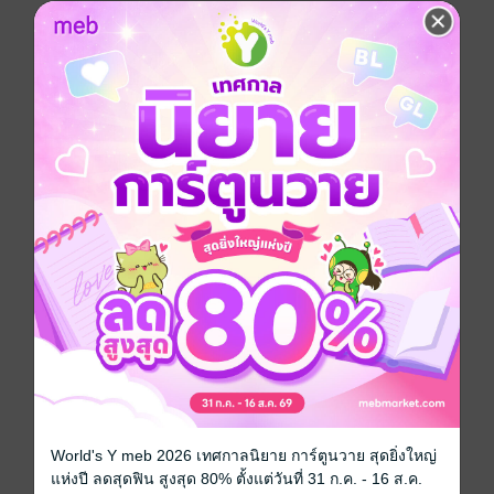
"อย่าไป...ช่วยกูก่อนรัน"
"ช่วย? ช่วยอะไรพี่โจ!!"
ผลั่ก!!
"อื้ออ...อี้โอ (พี่โจ)"
World's Y meb 2026 เทศกาลนิยาย การ์ตูนวาย สุดยิ่งใหญ่
เมื่อรูมเมทรุ่นน้องอย่าง 'รัน' ที่ต้องมาอยู่ร่วมห้องกับเสือผู้
แห่งปี ลดสุดฟิน สูงสุด 80% ตั้งแต่วันที่ 31 ก.ค. - 16 ส.ค.
หญิงที่ไม่คิดจะจริงใจกับใครอย่าง 'โจ' ความสัมพันธ์ชั่ว