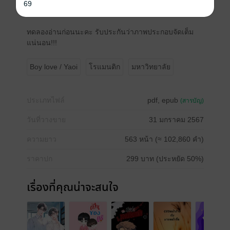
69
ข้ามคืนที่เปลี่ยนให้เขากลายเป็นคน...คลั่งรัก!
ทดลองอ่านก่อนนะคะ รับประกันว่าภาพประกอบจัดเต็ม
แน่นอน!!!
Boy love / Yaoi
โรแมนติก
มหาวิทยาลัย
ประเภทไฟล์
pdf, epub
(สารบัญ)
วันที่วางขาย
31 มกราคม 2567
ความยาว
563 หน้า (≈ 102,860 คำ)
ราคาปก
299 บาท (ประหยัด 50%)
เรื่องที่คุณน่าจะสนใจ