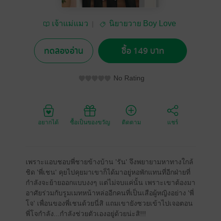
เจ้าแม่แมว
นิยายวาย Boy Love
/ Yaoi
ทดลองอ่าน
ซื้อ 149 บาท
No Rating
อยากได้
ซื้อเป็นของขวัญ
ติดตาม
แชร์
เพราะแอบชอบพี่ชายข้างบ้าน 'รัน' จึงพยายามหาทางใกล้
ชิด 'พี่เชน' คุยไปคุยมาเขาก็ได้มาอยู่หอพักแทนที่อีกฝ่ายที่
กำลังจะย้ายออกแบบงงๆ แต่ไม่จบแค่นั้น เพราะเขาต้องมา
อาศัยร่วมกับรูมเมทหน้าหล่ออีกคนที่เป็นเสือผู้หญิงอย่าง 'พี่
โจ' เพื่อนของพี่เชนด้วยนี่สิ แถมเขายังซวยเข้าไปเจอตอน
พี่โจกำลัง...กำลังช่วยตัวเองอยู่ด้วยน่ะสิ!!!