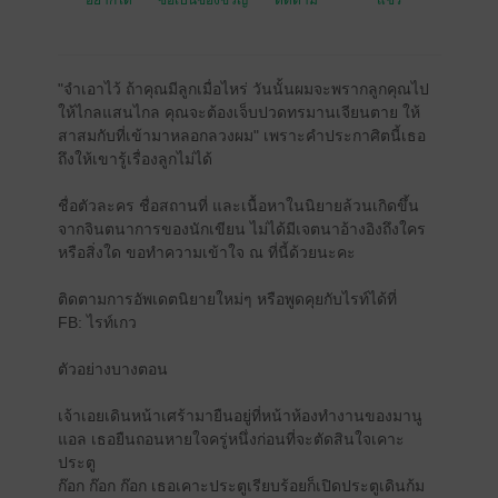
อยากได้
ซื้อเป็นของขวัญ
ติดตาม
แชร์
"จำเอาไว้ ถ้าคุณมีลูกเมื่อไหร่ วันนั้นผมจะพรากลูกคุณไป
ให้ไกลแสนไกล คุณจะต้องเจ็บปวดทรมานเจียนตาย ให้
สาสมกับที่เข้ามาหลอกลวงผม" เพราะคำประกาศิตนี้เธอ
ถึงให้เขารู้เรื่องลูกไม่ได้
ชื่อตัวละคร ชื่อสถานที่ และเนื้อหาในนิยายล้วนเกิดขึ้น
จากจินตนาการของนักเขียน ไม่ได้มีเจตนาอ้างอิงถึงใคร
หรือสิ่งใด ขอทำความเข้าใจ ณ ที่นี้ด้วยนะคะ
ติดตามการอัพเดตนิยายใหม่ๆ หรือพูดคุยกับไรท์ได้ที่
FB: ไรท์เกว
ตัวอย่างบางตอน
เจ้าเอยเดินหน้าเศร้ามายืนอยู่ที่หน้าห้องทำงานของมานู
แอล เธอยืนถอนหายใจครู่หนึ่งก่อนที่จะตัดสินใจเคาะ
ประตู
ก๊อก ก๊อก ก๊อก เธอเคาะประตูเรียบร้อยก็เปิดประตูเดินก้ม