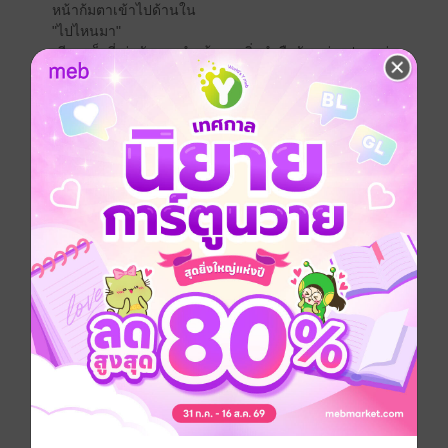
หน้าก้มตาเข้าไปด้านใน
"ไปไหนมา"
เสียงแข็งที่เอ่ยทักทายทำเข้าเอยเริ่มกำมือกันแน่น ประหม่า
กับเรื่องที่จะพูดกับมานูแอลพอสมควร
"เอยขอยืมเงินคุณสักห้าหมื่นได้ไหมคะ แล้วเอยจะรีบหามา
คืนค่ะ" เธอไม่อยากลงรายละเอียดว่าจะเอาเงินไปจ่ายค่า
รักษาของพ่อ เดี๋ยวจะถูกมองสิ่งที่เธอต้องการจากเขาก็มี
เพียงแค่เงินเท่านั้น
"หึ่..." มานูแอลละสายตาจากการมองหน้าจอไปแพดในมือ
เขาสบถในลำคอเสมือนกำลังเยาะเย้ยตัวเองและหญิงสาว
ไปพร้อมๆ กัน เขารู้ความจริงเรื่องที่เธอเข้ามาในชีวิตจ
เขาเพราะเงินไม่เท่าไหร่ วันนี้หญิงสาวก็แบกหน้ามาขอให้
เขาช่วยเหลือเรื่องเงินอย่างหน้าไม่อาย
"ผมไม่ให้ยืม แต่ผมจะให้เป็นค่าตัว แค่คุณนอนอ้าขาให้ผม
ระบายอารมณ์ ผมจะให้คุณครั้งละสองหมื่น"
สิ้นเสียงของมานูแอเสมือนมีก้อนอะไรแข็งๆ ติดอยู่ที่คอ
ของเจ้าเอย เธอกลืนน้ำลายไม่ลงคอ ทั้งยังต้องพยายาม
กลั้นน้ำตาเพราะรู้ตัวว่ากำลังถูกดูถูกค่าความเป็นคน แต่ยัง
ไงเธอก็ต้องยอม
"ครั้งนี้ผมจะให้ห้าหมื่นตามที่คุณขอก็แล้วกัน อีกสอง
ชั่วโมงผมจะเข้าไปที่ห้องนอนคุณก็จัดการตัวเองให้