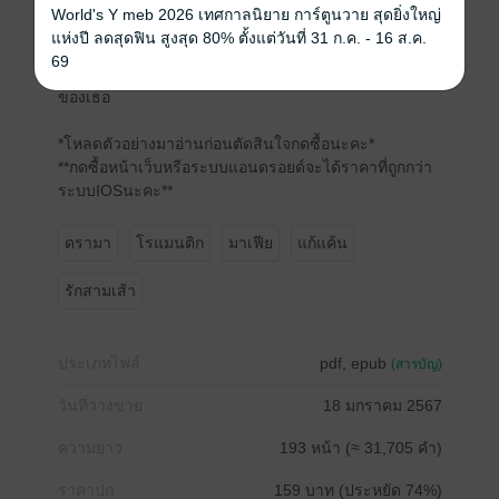
เรียบร้อยก็แล้วกัน"
World's Y meb 2026 เทศกาลนิยาย การ์ตูนวาย สุดยิ่งใหญ่
เจ้าเอยพยักหน้าน้อยๆ รับคำของมานูแอล หลังจากนั้นจึง
แห่งปี ลดสุดฟิน สูงสุด 80% ตั้งแต่วันที่ 31 ก.ค. - 16 ส.ค.
รีบหันหลังให้เขาและเดินออกไปจากห้องทำงานของชาย
69
หนุ่ม เพราะไม่อยากให้เขาได้เห็นน้ำตาจากความอ่อนแอ
ของเธอ
*โหลดตัวอย่างมาอ่านก่อนตัดสินใจกดซื้อนะคะ*
**กดซื้อหน้าเว็บหรือระบบแอนดรอยด์จะได้ราคาที่ถูกกว่า
ระบบIOSนะคะ**
ดรามา
โรแมนติก
มาเฟีย
แก้แค้น
รักสามเส้า
ประเภทไฟล์
pdf, epub
(สารบัญ)
วันที่วางขาย
18 มกราคม 2567
ความยาว
193 หน้า (≈ 31,705 คำ)
ราคาปก
159 บาท (ประหยัด 74%)