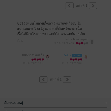
หน้าที่ 1
ขอรีวิวแบบไม่อวยตั้งแต่เริ่มแรกจนถึงจบ ไม่
สนุกเลยคะ ไว้สว้สูงมากแต่ก็ผิดหวังมาก เนื้อ
เรื่อได้มีอะไรเลย พระเอกก็โง่ นางเอกก็ง่ายเกิน
มีแล้ว -
Mini noynid
0
26 ต.ค. 2567
8:42 น.
นามปากกาปลายฟ้า
มีแล้ว -
ไรท์เกว
18 ม.ค. 2567
7:33 น.
18 ม.ค. 2567
1:58 น.
หน้าที่ 1
เลือกหมวดหมู่
+