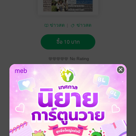
ข่าวสด
ข่าวสด
ซื้อ 10 บาท
No Rating
อยากได้
ซื้อเป็นของขวัญ
ติดตาม
แชร์
หนังสือพิมพ์ข่าวสด วันพฤหัสบดีที่ 18 มกราคม พ.ศ.2567
ประเภทไฟล์
pdf