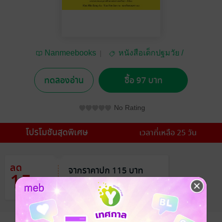
Nanmeebooks
หนังสือเด็กปฐมวัย /
นิทานภาพ
ทดลองอ่าน
ซื้อ 97 บาท
No Rating
โปรโมชันสุดพิเศษ
เวลาที่เหลือ 25 วัน
ลด
จากราคาปก 115 บาท
15
%
เหลือเพียง 97 บาท