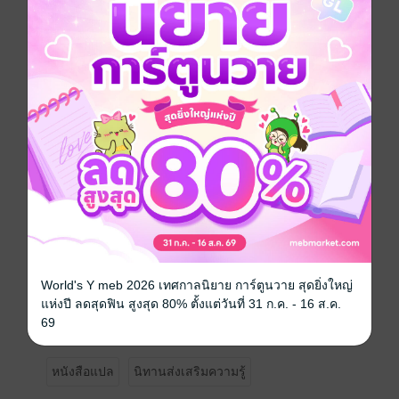
อยากได้
ซื้อเป็นของขวัญ
ติดตาม
แชร์
เด็ก ๆ ชวนกันไปเล่นที่สนามเด็กเล่น ทั้งหมดเล่นเครื่อง
เล่นอย่างสนุกสนานกระรอกน้อยเล่นไม้กระดานหกแล้วไป
เล่นกระดานลื่น ฮิปโปน้อยกำลังปีนกระดานลื่นขึ้นไป หมู
น้อยวิ่งไปขวางหน้าชิงช้าที่กระต่ายน้อยเล่นอยู่ ต่อมา
กระต่ายน้อยกับกระรอกน้อยเล่นไม้กระดานหก จู่ ๆ
กระรอกน้อยก็ลุกออกไป ฮิปโปน้อยเล่นม้าหมุนอยู่ แต่ใช้มือ
จับไว้แค่ข้างเดียว กระต่ายน้อยกับกระรอกน้อยทะเลาะกัน
ตอนเล่นก่อปราสาททราย กระรอกน้อยปาทรายใส่กระต่าย
น้อย ฮิปโปน้อยที่ปีนขึ้นไปเล่นบนโดมปีนป่ายแล้วจะ
World's Y meb 2026 เทศกาลนิยาย การ์ตูนวาย สุดยิ่งใหญ่
กระโดดลงมา ส่วนกระต่ายน้อยก็ปีนขึ้นไปแล้วโหนด้วย
แห่งปี ลดสุดฟิน สูงสุด 80% ตั้งแต่วันที่ 31 ก.ค. - 16 ส.ค.
มือข้างเดียว เพื่อน ๆ ต่างช่วยกันตักเตือนกันจนสามารถ
69
เล่นกันในสนามเด็กเล่นได้อย่างปลอดภัย
หนังสือแปล
นิทานส่งเสริมความรู้