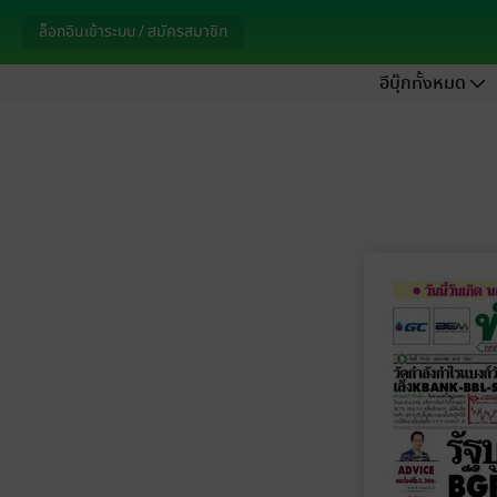
ล็อกอินเข้าระบบ / สมัครสมาชิก
อีบุ๊กทั้งหมด