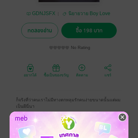
GDNJSFX
นิยายวาย Boy Love
/ Yaoi
ทดลองอ่าน
ซื้อ 198 บาท
No Rating
อยากได้
ซื้อเป็นของขวัญ
ติดตาม
แชร์
ก็จริงที่ว่าคนเราไม่มีทางตกหลุมรักคนง่ายขนาดนั้นแต่ผม
เป็นผีนี่นา
|
ยูเก็น นักเลงหนุ่มในวัยมัธยมปลายที่ไม่สามารถใช้ชีวิต