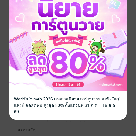
แบบปกติได้เนื่องจากถูก "แบล็คเมล์" โดยคุณครูใจร้าย
อย่างโยชิมาและจำเป็นที่จะต้องทำทุกอย่างที่ครูโยชิมา
ต้องการเพื่อไม่ให้ความลับของตัวเองรั่วไหลออกไป
ในวันที่ยูเก็นเผลอหลับด้วยความเหนื่อยล้าจากการกลั่น
แกล้งของครูผู้ถือไพ่ใหญ่กว่า เขาได้วิ่งอย่างรวดเร็วเพื่อ
ออกจากอาคารโดยเป็นเส้นทางใหม่ที่เกิดจากความรีบร้อน
ทำให้ยูเก็นกำเป็นต้องวิ่งผ่านห้องดนตรีเก่าที่ถูกปล่อยทิ้ง
บ้างก็ถูกเก็บของอื่น ๆ ไว้ที่ไม่เกี่ยวกับดนตรีราวกับห้องขยะ
แต่มันหน้าแปลกตรงที่ห้องนี้ดันมีเสียงดนตรีดังขึ้นในขณะ
ที่ยูเก็นวิ่งผ่าน
" เสียงซามิเซ็ง ? "
เมื่อเป็นเช่นนั้นเขาก็ได้แต่เก็บความสงสัยนั้นไว้ภายในใจ
ในวันต่อมาเขาคิดที่จะหาความจริงหาคำตอบของห้อง
ดนตรี และเมื่อประตูห้องดนตรีถูกเปิดออก ก็ถือเป็นจุดเริ่ม
World's Y meb 2026 เทศกาลนิยาย การ์ตูนวาย สุดยิ่งใหญ่
ต้นของความวุ่นวายและน้ำตา
แห่งปี ลดสุดฟิน สูงสุด 80% ตั้งแต่วันที่ 31 ก.ค. - 16 ส.ค.
69
Boy love / Yaoi
ดรามา
18+
ญี่ปุ่น
สยองขวัญ