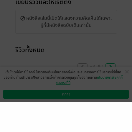
เขียนรีวิวและให้เรตติ้ง
หนังสือเล่มนี้เปิดให้แสดงความคิดเห็นได้เฉพาะ
ผู้ที่มีหนังสือฉบับเต็มเท่านั้น
รีวิวทั้งหมด
หน้าที่ 1
เว็บไซต์นี้มีการใช้คุกกี้ โปรดยอมรับนโยบายคุกกี้เพื่อประสบการณ์การใช้บริการที่ดีที่สุด
ของท่าน ท่านสามารถศึกษาวิธีการตั้งค่าการควบคุมคุกกี้ของท่านผ่าน
นโยบายการใช้คุกกี้
ของเราที่นี่
เพิ่งมีโอกาสเก็บตังมาซื้ออีบุ๊ค หลังจากที่เคย
อ่านในrawเมื่อก่อน มาอ่านอีกครั้งก็ยังประทับ
ตกลง
ดาวน์โหลดแอป
วิธีการใช้งาน
ติดต่อเรา
ใจเหมือนเดิมค่ะคุ้มค่ากับเงินทุกบาทที่เสียไป
เป็นนิยายแฟนตาซีขึ้นหิ้งอันดับหนึ่งของเราใน
ใจเลย ใช้เวลาอ่านค่อนข้างนานยิ่งเล่มท้ายๆ
คือไม่อยากให้จบเลยค่ะฮืออ ทุกอย่างดีมากๆ
ๆๆๆๆไม่รู่จะรีวิวออกมายังไงเลย บรรยายไม่เก่ง
แต่ชอบในทุกๆเรื่องราวที่คุณไรท์เขียนออกมา