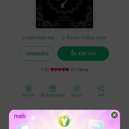
wild berry tea
นิยายวาย Boy Love
/ Yaoi
ทดลองอ่าน
ซื้อ 439 บาท
5.00
21 Rating
อยากได้
ซื้อเป็นของขวัญ
ติดตาม
แชร์
ถึงเวลาเปิดม่านฉากสำคัญที่ทุกคนรอคอย