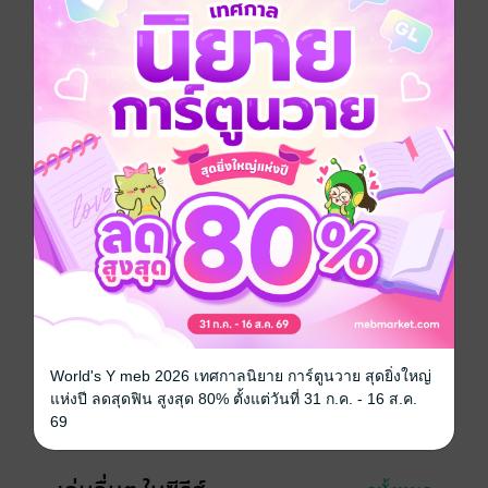
บทสรุปแห่งการต่อสู้ครั้งสุดท้ายระหว่างมังกรและจ้าว
อสุรกาย
ยามเมื่อความสิ้นหวังหลั่งไหล พิษแห่งความอาฆาต
พยาบาทล้นทะลัก มังกรกู่ร้องประกาศศักดาก้องทั่วน่านฟ้า
รุ่งสางของวันใหม่จะมาเยือนได้หรือไม่ ก็ขึ้นอยู่กับศึก
สุดท้ายในวันนี้แล้ว
Boy love / Yaoi
แฟนตาซี
ซีรีส์
เล่นเกมก็แพ้ยังต้องมาเป็นแม่ลูกสองให้มังกรน้อย
ประเภทไฟล์
pdf, epub
(สารบัญ)
วันที่วางขาย
19 มกราคม 2567
World's Y meb 2026 เทศกาลนิยาย การ์ตูนวาย สุดยิ่งใหญ่
ความยาว
666 หน้า (≈ 204,198 คำ)
แห่งปี ลดสุดฟิน สูงสุด 80% ตั้งแต่วันที่ 31 ก.ค. - 16 ส.ค.
69
ราคาปก
469 บาท (ประหยัด 6%)