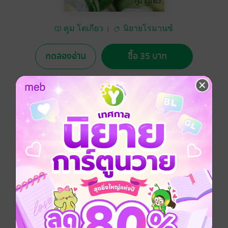
คูม โตเกียว
นิยายโรมานซ์
ทดลองอ่าน
ซื้อ 35 บาท
No Rating
อยากได้
ซื้อเป็นของขวัญ
ติดตาม
แชร์
ทั้งที่ยังไม่ได้เกี่ยวดองกัน แต่ยัยแม่ยายจอมบงการที่ไม่ใช่
แม่แท้ ๆ ของเจ้าสาวผม กลับจู้จี้จุกจิกจนผมรำคาญ เห็นที
งานแต่งคงจะล่มเพราะแม่ยายขี้...บ่น
โรมานซ์
ดรามา
โคแก่
แก้แค้น
แอบรัก