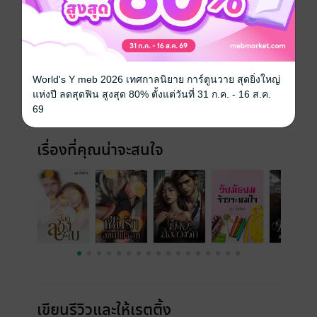
ประเภทไฟล์
pdf, epub
(สารบัญ)
วันที่วางขาย
24 มกราคม 2567
World's Y meb 2026 เทศกาลนิยาย การ์ตูนวาย สุดยิ่งใหญ่
ความยาว
45 หน้า (≈ 7,602 คำ)
แห่งปี ลดสุดฟิน สูงสุด 80% ตั้งแต่วันที่ 31 ก.ค. - 16 ส.ค.
69
ราคาปก
79 บาท (ประหยัด 55%)
เรื่องที่คุณน่าจะสนใจ
เขียนรีวิวและให้เรตติ้ง