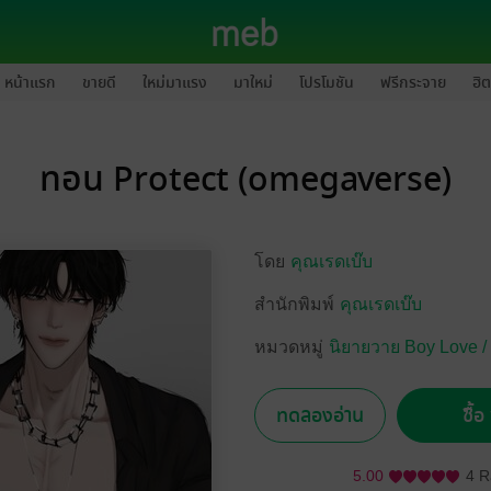
หน้าแรก
ขายดี
ใหม่มาแรง
มาใหม่
โปรโมชัน
ฟรีกระจาย
ฮิต
ทอน Protect (omegaverse)
โดย
คุณเรดเบ๊บ
สำนักพิมพ์
คุณเรดเบ๊บ
หมวดหมู่
นิยายวาย Boy Love /
ทดลองอ่าน
ซื้
5.00
4 R