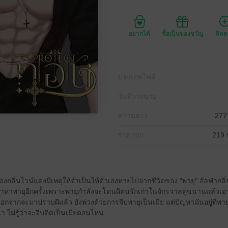
อยากได้
ซื้อเป็นของขวัญ
ติด
ประเภทไฟล์
วันที่วางขาย
ความยาว
277
ราคาปก
219 
ของกลิ่นไวน์แดงมีเหตุให้จำเป็นให้ตัวเองหายไปจากชีวิตของ "พายุ" อัลฟ่ากลิ
มาหาพายุอีกครั้งเพราะพายุกำลังจะโดนผีคนรักเก่าในจักรวาลคู่ขนานแล้วเ
้ นอกจากจะมาปราบผีแล้ว ยังพ่วงด้วยการจีบพายุเป็นเมีย แต่ปัญหามันอยู่ที่พ
้า ไม่รู้ว่าจะจีบติดเป็นเมียตอนไหน