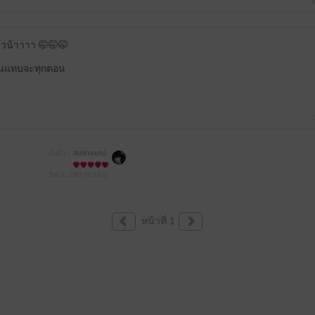
3
วน้าาาา 🤭🤭🤭
 ลุ้นแทบจะทุกตอน
มีแล้ว -
สมอารมณ์.
5 ต.ค. 2567
14:18 น.
หน้าที่ 1