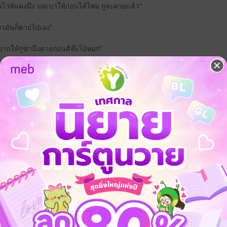
ลิ่นไวท์แดงมึง แต่เบาให้ก่อนได้ไหม กูจะตายแล้ว"
ดี๋ยวมันก็ตายไปเอง"
ยากให้กูฆ่ามึงตายก่อนดีห๊ะไอ้หอก"
ก
แฟนตาซี
18+
omegaverse
จ