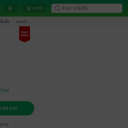
ตะกร้า
ขึ้นหิ้ง
แนะนำ
 Yaoi
อ 139 บาท
ating