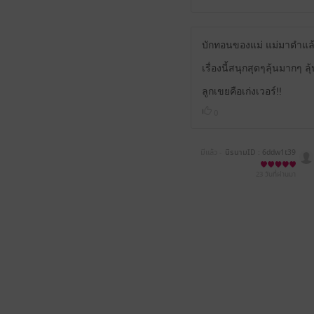
บักทอนของแม่ แม่มาตำแล้
เรื่องนี้สนุกสุดๆลุ้นมากๆ
ลูกเขยคือเก่งเวอร์!!
0
มีแล้ว -
นิรนามID : 6ddw1t39
90
23 วันที่ผ่านมา