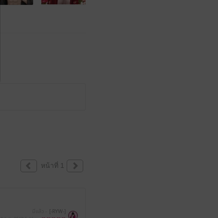
หน้าที่ 1
มีแล้ว -
[-RYW-]