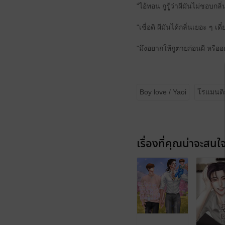
"ไอ้ทอน กูรู้ว่าผีมันไม่ชอบก
"เชื่อดิ ผีมันได้กลิ่นเยอะ ๆ เ
"มึงอยากให้กูตายก่อนผี หรืออ
Boy love / Yaoi
โรแมนติ
เรื่องที่คุณน่าจะสนใ