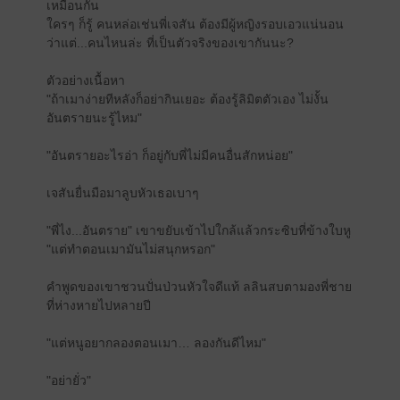
เหมือนกัน
ใครๆ ก็รู้ คนหล่อเช่นพี่เจสัน ต้องมีผู้หญิงรอบเอวแน่นอน
ว่าแต่...คนไหนล่ะ ที่เป็นตัวจริงของเขากันนะ?
ตัวอย่างเนื้อหา
"ถ้าเมาง่ายทีหลังก็อย่ากินเยอะ ต้องรู้ลิมิตตัวเอง ไม่งั้น
อันตรายนะรู้ไหม"
"อันตรายอะไรอ่า ก็อยู่กับพี่ไม่มีคนอื่นสักหน่อย"
เจสันยื่นมือมาลูบหัวเธอเบาๆ
"พี่ไง...อันตราย" เขาขยับเข้าไปใกล้แล้วกระซิบที่ข้างใบหู
"แต่ทำตอนเมามันไม่สนุกหรอก"
คำพูดของเขาชวนปั่นป่วนหัวใจดีแท้ ลลินสบตามองพี่ชาย
ที่ห่างหายไปหลายปี
"แต่หนูอยากลองตอนเมา… ลองกันดีไหม"
"อย่ายั่ว"