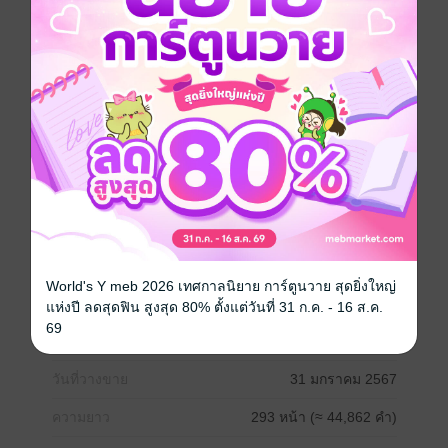
มังกรแม้ตอนเด็กจะดูอ่อนแอ
แต่เมื่อถึงเวลามันก็จะเคลื่อนไหว
จากขุมนรกก็สามารถทะยานขึ้นไปเก้าชั้นฟ้าได้อย่าง
รวดเร็ว!"
หนังสือแปล
กำลังภายใน
แฟนตาซี
นิยายจีนแปล
World's Y meb 2026 เทศกาลนิยาย การ์ตูนวาย สุดยิ่งใหญ่
ซีรีส์
หมื่นวิถีบรรลุเทพ
แห่งปี ลดสุดฟิน สูงสุด 80% ตั้งแต่วันที่ 31 ก.ค. - 16 ส.ค.
69
ประเภทไฟล์
pdf, epub
(สารบัญ)
วันที่วางขาย
31 มกราคม 2567
ความยาว
293 หน้า (≈ 44,862 คำ)