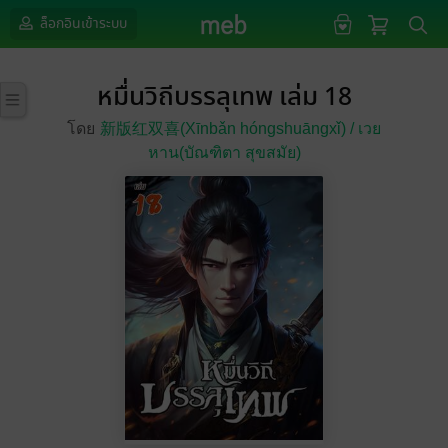
ล็อกอินเข้าระบบ
หมื่นวิถีบรรลุเทพ เล่ม 18
โดย
新版红双喜(Xīnbǎn hóngshuāngxǐ) /
เวย
หาน(บัณฑิตา สุขสมัย)