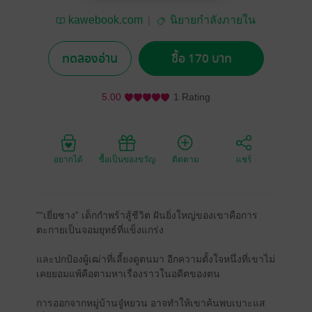
kawebook.com
นิยายกำลังภายใน
ทดลองอ่าน
ซื้อ 170 บาท
5.00
1 Rating
อยากได้
ซื้อเป็นของขวัญ
ติดตาม
แชร์
"“เยี่ยซาง” เด็กกำพร้าสู้ชีวิต ฝันยิ่งใหญ่ของเขาคือการ
ตะกายเป็นจอมยุทธ์ที่แข็งแกร่ง
และปกป้องผู้เฒ่าที่เลี้ยงดูตนมา อีกความตั้งใจหนึ่งที่เขาไม่
เคยยอมแพ้คือตามหาเรื่องราวในอดีตของตน
การออกจากหมู่บ้านจู๋หยวน อาจทำให้เขาค้นพบเบาะแส