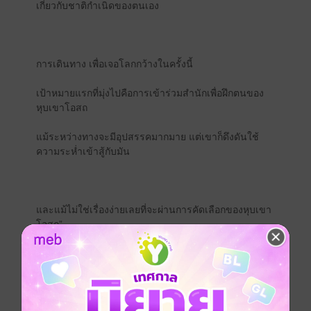
เกี่ยวกับชาติกำเนิดของตนเอง
การเดินทาง เพื่อเจอโลกกว้างในครั้งนี้
เป้าหมายแรกที่มุ่งไปคือการเข้าร่วมสำนักเพื่อฝึกตนของ
หุบเขาโอสถ
แม้ระหว่างทางจะมีอุปสรรคมากมาย แต่เขาก็ดึงดันใช้
ความระห่ำเข้าสู้กับมัน
และแม้ไม่ใช่เรื่องง่ายเลยที่จะผ่านการคัดเลือกของหุบเขา
โอสถ”
แต่จงอย่าได้ประเมินเขาต่ำเกินไป!
เพราะ…