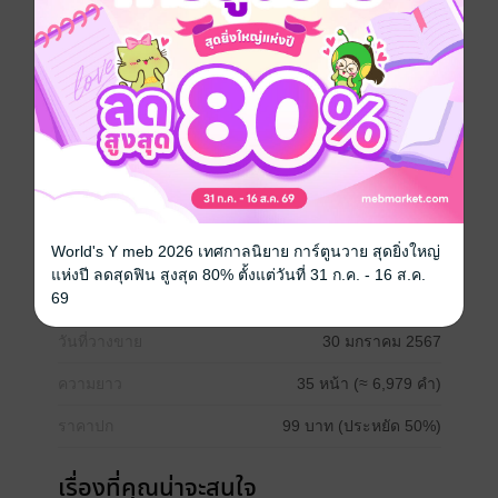
พลาดท่าให้แก๊งคอลเซ็นเตอร์จนเงินเกลี้ยงบัญชี แถมต้อง
จ่ายค่าเช่าห้องและค่าเทอมน้องอีกด้วย จึงไม่มีหนทางอื่น
นอกจากมาทำงานพาร์ทไทม์ที่ "ร้านขายของชำของลุง
สมาน" ที่ว่ากันว่าขายของให้ผีด้วยล่ะ!! บทสรุปจะเป็นยัง
ไง เลโอจะเอาตัวรอดจากสถานการณ์เสี่ยงตายในสถานที่
แห่งนี้ได้หรือไม่ ต้องมารอรับชมกัน
แฟนตาซี
เวทมนตร์คาถา
สยองขวัญ
ไสยศาสตร์
ผี / วิญญาณ
World's Y meb 2026 เทศกาลนิยาย การ์ตูนวาย สุดยิ่งใหญ่
แห่งปี ลดสุดฟิน สูงสุด 80% ตั้งแต่วันที่ 31 ก.ค. - 16 ส.ค.
69
ประเภทไฟล์
pdf, epub
(สารบัญ)
วันที่วางขาย
30 มกราคม 2567
ความยาว
35 หน้า (≈ 6,979 คำ)
ราคาปก
99 บาท (ประหยัด 50%)
เรื่องที่คุณน่าจะสนใจ