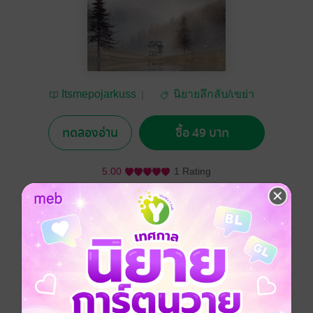
Itsmepojarkuss
นิยายลึกลับ/เขย่า
ขวัญ
ทดลองอ่าน
ซื้อ 49 บาท
5.00
1 Rating
อยากได้
ซื้อเป็นของขวัญ
ติดตาม
แชร์
จะเกิดอะไรขึ้น เมื่อ "เลโอ" หนุ่มออฟฟิศหน้าใหม่ไฟแรงที่
มีภาระอันยิ่งใหญ่คือการดูแลน้องสาวแล้วแม่ของเค้า ดัน