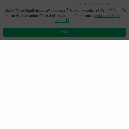
หน้าที่ 1
เว็บไซต์นี้มีการใช้คุกกี้ โปรดยอมรับนโยบายคุกกี้เพื่อประสบการณ์การใช้บริการที่ดีที่สุด
ของท่าน ท่านสามารถศึกษาวิธีการตั้งค่าการควบคุมคุกกี้ของท่านผ่าน
นโยบายการใช้คุกกี้
ของเราที่นี่
สอบถามค่ะ กี่เล่มจบหรือ
ตกลง
มีแล้ว -
Shuyaaa
ดาวน์โหลดแอป
วิธีการใช้งาน
ติดต่อเรา
0
1 เดือนที่ผ่านมา
สารภาพว่าเล่มนี้อ่านแล้วขัดใจความอ่อนแอใจ
บางของนายเอกมาก เข้าใจได้ว่าเหมือนเป็น
คนยุคปัจจุบันที่ทนความรุนแรงไม่ได้ ถึงจะอ่าน
ละหงุดหงิด ก็ยังให้5ดาวอยู่ เพราะพล็อตโดย
รวมถือว่าทำได้ดี
มีแล้ว -
ppppp6439
1
8 มิ.ย. 2569
13:48 น.
รออ่านเล่ม3เลยค่ะ!! เงินพร้อม คนพร้อม นัก
เขียนพร้อมไหม
มีแล้ว -
E erase
2
15 ต.ค. 2568
19:2 น.