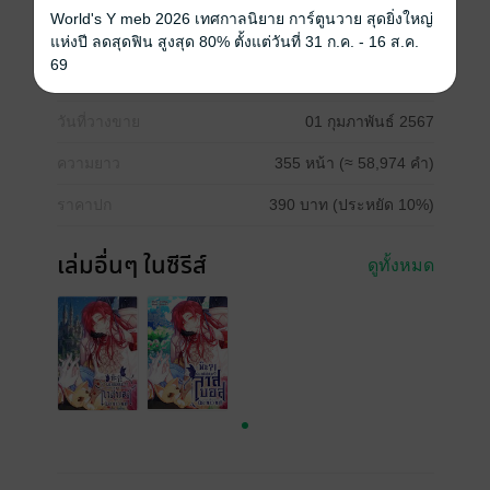
World's Y meb 2026 เทศกาลนิยาย การ์ตูนวาย สุดยิ่งใหญ่
ซีรีส์
ห๊ะ?! ผมเนี่ยนะ?! ลาสบอสนิยายวาย!!
แห่งปี ลดสุดฟิน สูงสุด 80% ตั้งแต่วันที่ 31 ก.ค. - 16 ส.ค.
69
ประเภทไฟล์
pdf, epub
(สารบัญ)
วันที่วางขาย
01 กุมภาพันธ์ 2567
ความยาว
355 หน้า (≈ 58,974 คำ)
ราคาปก
390 บาท (ประหยัด 10%)
เล่มอื่นๆ ในซีรีส์
ดูทั้งหมด