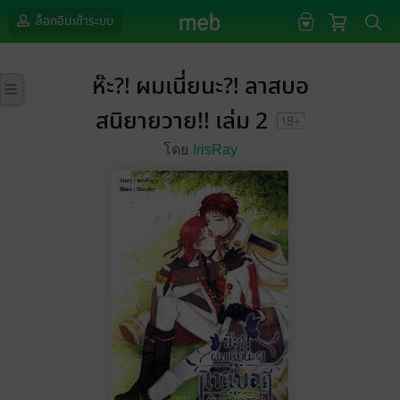
ล็อกอินเข้าระบบ
ห๊ะ?! ผมเนี่ยนะ?! ลาสบอ
สนิยายวาย!! เล่ม 2
โดย
IrisRay