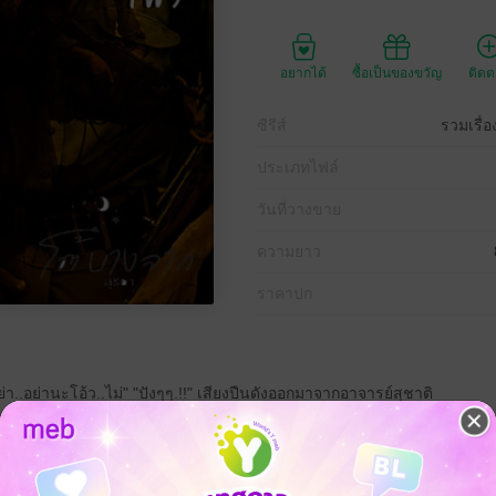
อยากได้
ซื้อเป็นของขวัญ
ติด
ซีรีส์
รวมเรื่
ประเภทไฟล์
วันที่วางขาย
ความยาว
ราคาปก
า..อย่านะโอ้ว..ไม่" "ปังๆๆ.!!" เสียงปืนดังออกมาจากอาจารย์สุชาติ
เมื่อสักครู่นี่เอง แววตาอันแดงกล่ำคู่นั้นหันมองมาพลางแสยะยิ้มร่า
น้อมรับความพ่ายแพ้แก่ชะตากรรม แต่ว่าบาดแผลที่เกิดจากกระสุนเงิน
้น มันทำให้ร่างของอสูรร้ายที่แฝงอยู่ในกายของหญิงสาวมานาน
งของเธอตลอดกาล... "กรี้ด...อ๊ากส์........."