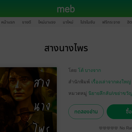
หน้าแรก
ขายดี
ใหม่มาแรง
มาใหม่
โปรโมชัน
ฟรีกระจาย
ฮิต
สางนางไพร
โดย
โต้ บางจาก
สำนักพิมพ์
เรื่องเล่าจากดงใหญ่
หมวดหมู่
นิยายลึกลับ/เขย่าขวั
ทดลองอ่าน
ซื้
No Rat