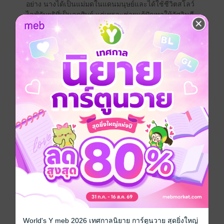
อย่าง นางได้เป็นแม่มดในแดนมนุษย์และได้ใช้ชีวิตสโลว์
ไลฟ์กับยูริที่เป็นลูกศิษย์ แต่เพราะช่วยแก้ปัญหาให้อัศวินดี
แลนที่สนใจในตัวมิเลียมจึงทำให้ถูกจอมมารพบตัวเข้า...?
เลิฟคอเมดี้ที่มีหนุ่มหล่อมะรุมมะตุ้มแม่มดเกิดใหม่ เล่ม 2!"
โรแมนติก
ต่างโลก
การ์ตูนผู้หญิง
เกิดใหม่
แฟนตาซี
ซีรีส์
เกิดใหม่เป็นแม่มดต่างโลกทั้งที แต่จอมมารไม่ยอมให้ใช้ชี
วิตสโลว์ไลฟ์เลย
ประเภทไฟล์
pdf
วันที่วางขาย
01 กุมภาพันธ์ 2567
ความยาว
198 หน้า
ราคาปก
95 บาท (ประหยัด 15%)
World's Y meb 2026 เทศกาลนิยาย การ์ตูนวาย สุดยิ่งใหญ่