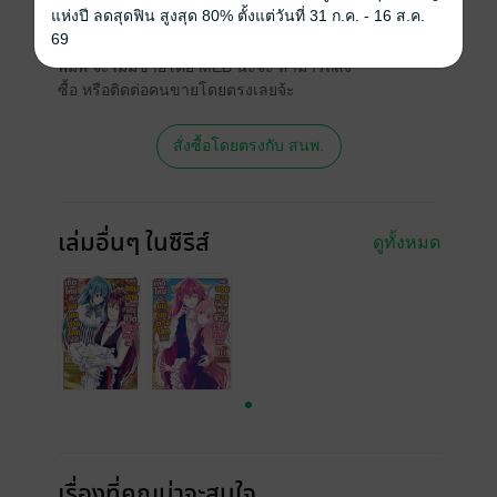
สนใจเวอร์ชันกระดาษ เชิญทางนี้!
แห่งปี ลดสุดฟิน สูงสุด 80% ตั้งแต่วันที่ 31 ก.ค. - 16 ส.ค.
69
เวอร์ชันกระดาษมีวางขายที่เว็บไซต์สำนัก
พิมพ์ จะไม่มีขายโดย MEB นะจ๊ะ สามารถสั่ง
ซื้อ หรือติดต่อคนขายโดยตรงเลยจ้ะ
สั่งซื้อโดยตรงกับ สนพ.
เล่มอื่นๆ ในซีรีส์
ดูทั้งหมด
เรื่องที่คุณน่าจะสนใจ