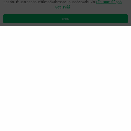
ของท่าน ท่านสามารถศึกษาวิธีการตั้งค่าการควบคุมคุกกี้ของท่านผ่าน
นโยบายการใช้คุกกี้
ของเราที่นี่
ชอบน่ารักเรียวๆรวดเร็วเข้าใจได้ดีเลยสนุกสน
กุกกกกกกกกกก🥰🥰🥰
ตกลง
ดาวน์โหลดแอป
วิธีการใช้งาน
ติดต่อเรา
มีแล้ว -
กระป๋อม
0
3 ส.ค. 2567
9:36 น.
มีแล้ว -
NanNan2234
22 มี.ค. 2567
15:52 น.
หน้าที่ 1
เลือกหมวดหมู่
+
บริการช่วยเหลือ
+
เกี่ยวกับเรา
+