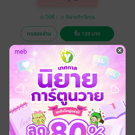
ไป๋ซี
นิยายรักวัยรุ่น
ทดลองอ่าน
ซื้อ 139 บาท
No Rating
อยากได้
ซื้อเป็นของขวัญ
ติดตาม
แชร์
เพียงเพราะการเข้าไปช่วยเขาในวันนั้น ชีวิตของเธอก็ได้
เปลี่ยนไปอย่างสิ้นเชิงเพราะเขา ชายหน้านิ่งที่ใครๆ ก็บอก
ว่าน่ากลัวไม่น่าคบเลยสักนิดน่ะ
รักวัยรุ่น
โรแมนติก
มหาวิทยาลัย
วิศวะ