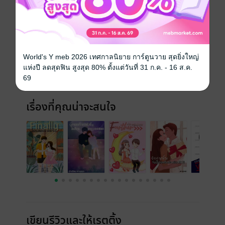
ประเภทไฟล์
pdf, epub
(สารบัญ)
วันที่วางขาย
04 กุมภาพันธ์ 2567
World's Y meb 2026 เทศกาลนิยาย การ์ตูนวาย สุดยิ่งใหญ่
ความยาว
226 หน้า (≈ 48,450 คำ)
แห่งปี ลดสุดฟิน สูงสุด 80% ตั้งแต่วันที่ 31 ก.ค. - 16 ส.ค.
69
ราคาปก
199 บาท (ประหยัด 30%)
เรื่องที่คุณน่าจะสนใจ
เขียนรีวิวและให้เรตติ้ง