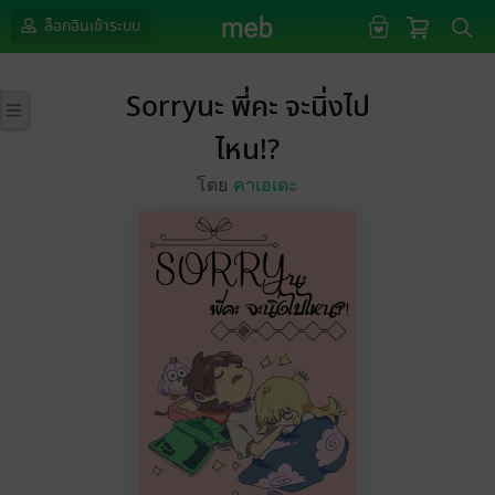
ล็อกอินเข้าระบบ
Sorryนะ พี่คะ จะนิ่งไป
ไหน!?
โดย
คาเอเดะ