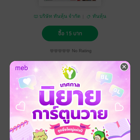
บริษัท ทันหุ้น จำกัด
ทันหุ้น
ซื้อ 15 บาท
No Rating
อยากได้
ซื้อเป็นของขวัญ
ติดตาม
แชร์
ทันหุ้น 27 กุมภาพันธ์ 2567
ประเภทไฟล์
pdf
วันที่วางขาย
23 กุมภาพันธ์ 2567