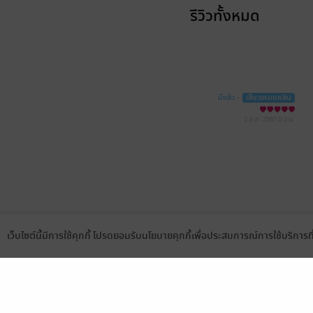
รีวิวทั้งหมด
มีแล้ว -
เสี่ยวเหมยหลิน
2 ส.ค. 2567
0:2 น.
เว็บไซต์นี้มีการใช้คุกกี้ โปรดยอมรับนโยบายคุกกี้เพื่อประสบการณ์การใช้บริการ
Language
ดาวน์โหลดแอป
เลือกหมวดหมู่
บริการช
นิยาย
สมัครขาย
การ์ตูน
สมัครอ่
นิตยสาร
วิธีการใ