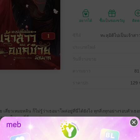
อยากได้
ซื้อเป็นของขวัญ
ติด
ซีรีส์
ทะลุมิติไปเป็นเจ้าส
ประเภทไฟล์
วันที่วางขาย
ความยาว
81
ราคาปก
129 
เสี่ยวเหมยหลิน ก็ไม่รู้ว่าเธอมาโผล่อยู่ที่นี่ได้ยังไง ทุกสิ่งทุกอย่างรอบต
ปลกตาไปจากที่ที่เธออยู่
ธอแปลกใจและตกใจมากยิ่งขึ้นไปอีก
่งแคว้นหวางฉาย ที่มีพระสนมมากเสียจนจะล้นแคว้นอยู่แล้ว แต่กลับคว้าเอาเ
ยดให้