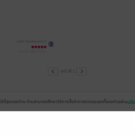
เมเธีย./ลืมเลือน​เหมันต์​
24 ก.พ. 2567
17:27 น.
หน้าที่ 1
ที่ดีที่สุดของท่าน ท่านสามารถศึกษาวิธีการตั้งค่าการควบคุมคุกกี้ของท่านผ่าน
นโยบ
่วยเหลือ
เกี่ยวกับเรา
อีบุ๊ก
ข่าวสารและกิจกรรม
านหนังสือ
ติดต่อเรา
ช้งาน