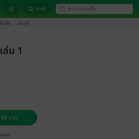
ตะกร้า
ขึ้นหิ้ง
แนะนำ
เล่ม 1
อ 89 บาท
ating