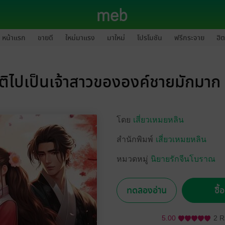
หน้าแรก
ขายดี
ใหม่มาแรง
มาใหม่
โปรโมชัน
ฟรีกระจาย
ฮิต
ิติไปเป็นเจ้าสาวขององค์ชายมักมาก 
โดย
เสี่ยวเหมยหลิน
สำนักพิมพ์
เสี่ยวเหมยหลิน
หมวดหมู่
นิยายรักจีนโบราณ
ทดลองอ่าน
ซื้
5.00
2 R