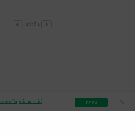
หน้าที่ 1
ายการใช้คุกกี้ของเราที่นี่
ตกลง
สมัครขายอีบุ๊ก
วิธีการใช้งาน
ติดต่อเรา
กลุ่มธุรกิจในเครือ
Central
OfficeMate
B2S