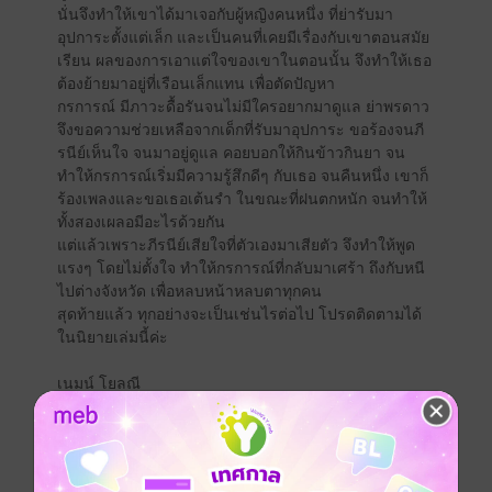
นั่นจึงทำให้เขาได้มาเจอกับผู้หญิงคนหนึ่ง ที่ย่ารับมา
อุปการะตั้งแต่เล็ก และเป็นคนที่เคยมีเรื่องกับเขาตอนสมัย
เรียน ผลของการเอาแต่ใจของเขาในตอนนั้น จึงทำให้เธอ
ต้องย้ายมาอยู่ที่เรือนเล็กแทน เพื่อตัดปัญหา
กรการณ์ มีภาวะดื้อรันจนไม่มีใครอยากมาดูแล ย่าพรดาว
จึงขอความช่วยเหลือจากเด็กที่รับมาอุปการะ ขอร้องจนภี
รนีย์เห็นใจ จนมาอยู่ดูแล คอยบอกให้กินข้าวกินยา จน
ทำให้กรการณ์เริ่มมีความรู้สึกดีๆ กับเธอ จนคืนหนึ่ง เขาก็
ร้องเพลงและขอเธอเต้นรำ ในขณะที่ฝนตกหนัก จนทำให้
ทั้งสองเผลอมีอะไรด้วยกัน
แต่แล้วเพราะภีรนีย์เสียใจที่ตัวเองมาเสียตัว จึงทำให้พูด
แรงๆ โดยไม่ตั้งใจ ทำให้กรการณ์ที่กลับมาเศร้า ถึงกับหนี
ไปต่างจังหวัด เพื่อหลบหน้าหลบตาทุกคน
สุดท้ายแล้ว ทุกอย่างจะเป็นเช่นไรต่อไป โปรดติดตามได้
ในนิยายเล่มนี้ค่ะ
เนมน์ โยลณี
25/2/67
"คุณกรณ์..."