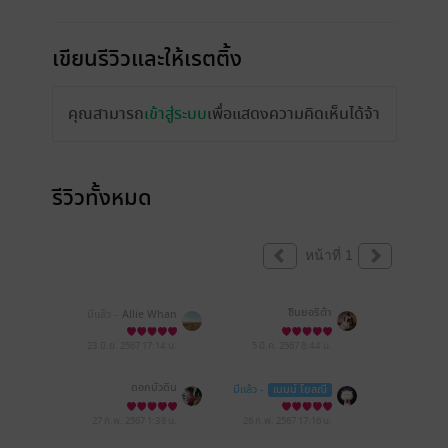
เขียนรีวิวและให้เรตติ้ง
คุณสามารถ
เข้าสู่ระบบ
เพื่อแสดงความคิดเห็นได้จ้า
รีวิวทั้งหมด
หน้าที่ 1
ซินยอริต้า
มีแล้ว -
Allie Whan
23 มิ.ย. 2567
17:14 น.
5 มี.ค. 2567
8:44 น.
ดอกบัวดิน
มีแล้ว -
เนมน์ โยลณี
27 ก.พ. 2567
1:38 น.
26 ก.พ. 2567
17:16 น.