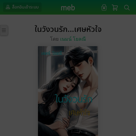
ล็อกอินเข้าระบบ
ในวังวนรัก...เศษหัวใจ
โดย
เนมน์ โยลณี