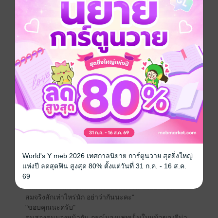
"ผมทราบดี ว่าคุณแค่ไม่อยากให้ผมฆ่าตัวตาย แต่เพราะผม
มันไร้ค่าเกินไป ที่ดันรู้สึกดีกับคำโป้ปดของเธอ"
หญิงสาวคอแห้ง รู้สึกผิดจนต้องมานั่งใกล้ จับมือมาบีบ เพื่อ
ให้กำลังใจคนอ่อนแอคนนี้
"ฉันไม่อยากให้คุณตายจริงๆ ค่ะ คุณยังอายุน้อย ยังมี
โอกาสทำอะไรอีกมาก แต่ฉันไม่ได้เกลียดอะไรคุณหรอก
นะคะ เรื่องในอดีตที่เราผิดใจกัน เรามาลืมๆ กันเถอะ"
มันคือประโยคที่มาจากในใจจริงๆ กรณ์ก็สัมผัสได้ จึงยอม
พยักหน้า และขอร้องอะไรบางอย่างกับแพท
"ภีรนีย์ หากผมจะจ้างให้เธอมาเป็นคนรักของผม เธอจะ
ตกลงไหม ?"
"เอ่อ เพื่ออะไรละคะ ?"
"ผมเลิกกับรีน่า ก็เพราะความเอาแต่ใจของผม ผมอยาก
แก้ไขมันอีกครั้ง เพื่อที่จะลบล้างความเจ็บปวดให้หมดไป
ช่วยผมสักครั้งได้ไหม ผมอยากหลุดพ้นจากความรู้สึกนี้สัก
World's Y meb 2026 เทศกาลนิยาย การ์ตูนวาย สุดยิ่งใหญ่
ที..."
แห่งปี ลดสุดฟิน สูงสุด 80% ตั้งแต่วันที่ 31 ก.ค. - 16 ส.ค.
อาจเป็นเพราะน้ำตาที่ไหลออกมา ทำให้ภีรนีย์ต้องมาอ่อน
69
ไหวตาม เจ็บตามเขาไปด้วย จึงพยักหน้า แบ่งรักแบ่งสู้
"ได้ค่ะ แต่ฉันคงเป็นแฟนที่ไม่อ่อนหวาน ไม่อ่อนโยน ไม่
สมจริงสักเท่าไหร่นัก อย่าว่ากันนะคะ"
"ขอบคุณนะครับ"
คนสองคนมองหน้ากัน กรณ์มองแพทเป็นใบหน้าของรีน่า