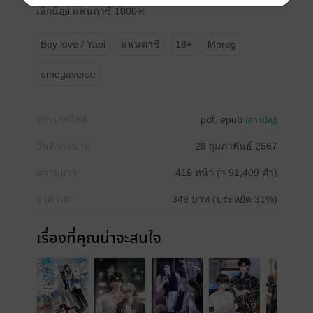
เล็กน้อย แฟนตาซี 1000%
Boy love / Yaoi
แฟนตาซี
18+
Mpreg
omegaverse
ประเภทไฟล์
pdf, epub
(สารบัญ)
วันที่วางขาย
28 กุมภาพันธ์ 2567
ความยาว
416 หน้า (≈ 91,409 คำ)
ราคาปก
349 บาท (ประหยัด 31%)
เรื่องที่คุณน่าจะสนใจ