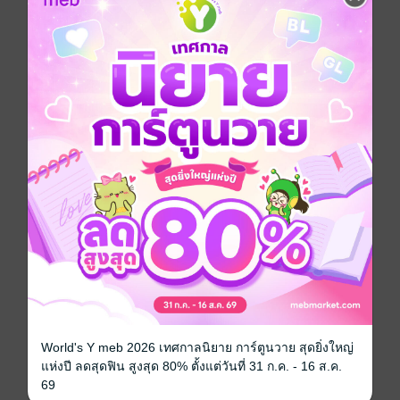
อยากได้
ซื้อเป็นของขวัญ
ติดตาม
แชร์
เป็นโอเมก้าที่สวยแสดงละครเก่งและปราบผีได้นิดหน่อย
999 ชาติเป็นมาทุกอย่าง หมาก็เป็นมาแล้วครับ แค่เป็นเมีย
ของราชาจอเงินอีนิกม่าเย็นชามันจะสักเท่าไหร่กัน!!
เหอะๆ
****สามารถ TW ได้ที่หน้าคำนำนักเขียนและคำเตือนก่อน
อ่านค่ะ*****
และสามารถอ่านได้ทาง ReadAwrite เพื่อประกอบการ
ตัดสินใจซื้อนิยายเรื่องนี้
เนื้อหาหลักมีทั้งหมด 35 ตอน
ตอนพิเศษ 5 ตอน รวมทั้งหมด 40 ตอนค่ะ
World's Y meb 2026 เทศกาลนิยาย การ์ตูนวาย สุดยิ่งใหญ่
แห่งปี ลดสุดฟิน สูงสุด 80% ตั้งแต่วันที่ 31 ก.ค. - 16 ส.ค.
นิยายเรื่องนี้แนวโอเมก้าเวิร์ส ฟีลกู้ด ปราบผี ฝึกลมปราณ
69
อบอุ่นหัวใจ โรแมนติก ไม่มีมือที่สาม ดราม่าปมตัวละคร