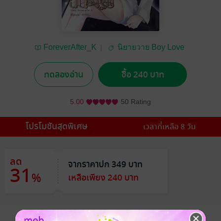
ForeverAfter_K
นิยายวาย Boy Love
/ Yaoi
ทดลองอ่าน
ซื้อ 240 บาท
5.00
50 Rating
โปรโมชันสุดพิเศษ
เวลาที่เหลือ 8 วัน
ลด
จากราคาปก 349 บาท
31
%
เหลือเพียง 240 บาท