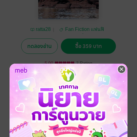
ratta28
Fan Fiction แฟนฟิ
คชั่น
ทดลองอ่าน
ซื้อ 359 บาท
5.00
2 Rating
อยากได้
ซื้อเป็นของขวัญ
ติดตาม
แชร์
เมื่อกงกรรม กงเกวียนเวียนครบ ทำให้เขาทั้งสองได้กลับมา
พบกัน อดีตชาติไซร้โหดร้ายและเลือดเย็น ปาร์ค ชาน
ยอล... จะต้องกลับมาชดใช้ และ รัก บยอน แบคฮยอน
อย่างสุดหัวใจ