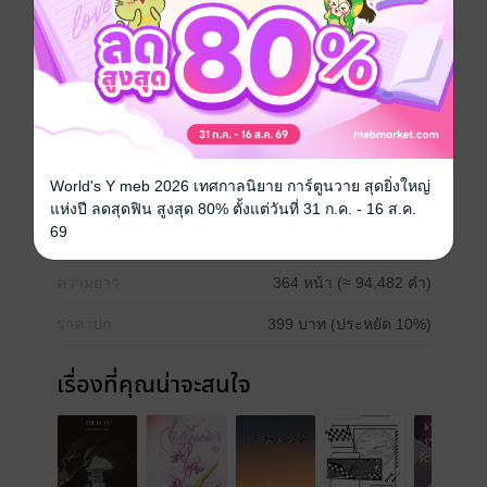
Fanfiction แฟนฟิคชั่น
Boy love / Yaoi
โรแมนติก
EXO
Chanbaek
ซีรีส์
Love is the Gift of the NILE
World's Y meb 2026 เทศกาลนิยาย การ์ตูนวาย สุดยิ่งใหญ่
ประเภทไฟล์
pdf, epub
(สารบัญ)
แห่งปี ลดสุดฟิน สูงสุด 80% ตั้งแต่วันที่ 31 ก.ค. - 16 ส.ค.
69
วันที่วางขาย
27 กุมภาพันธ์ 2567
ความยาว
364 หน้า (≈ 94,482 คำ)
ราคาปก
399 บาท (ประหยัด 10%)
เรื่องที่คุณน่าจะสนใจ