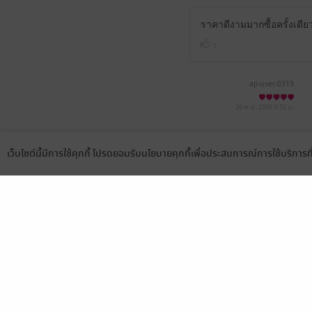
ราคาดีงามมากซื้อครั้งเดี
1
ap-user-0319
29 พ.ย. 2568
6:52 น.
เว็บไซต์นี้มีการใช้คุกกี้ โปรดยอมรับนโยบายคุกกี้เพื่อประสบการณ์การใช้บริการ
Language
ดาวน์โหลดแอป
เลือกหมวดหมู่
บริการช
นิยาย
สมัครขาย
การ์ตูน
สมัครอ่
นิตยสาร
วิธีการใ