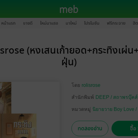
หน้าแรก
ขายดี
ใหม่มาแรง
มาใหม่
โปรโมชัน
ฟรีกระจาย
ฮิต
isrose (หงเสนเก้ายอด+กระทิงเผ่น+
ฝุ่น)
โดย
rolisrose
สำนักพิมพ์
DEEP / สถาพรบุ๊คส
หมวดหมู่
นิยายวาย Boy Love /
ทดลองอ่าน
ซื้