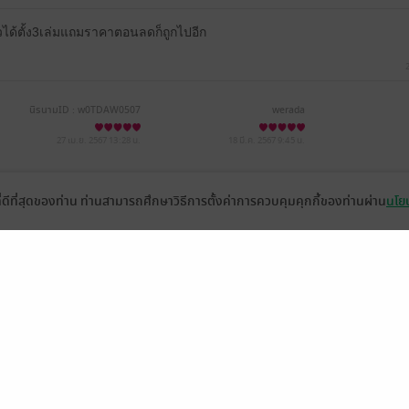
ยวได้ตั้ง3เล่มแถมราคาตอนลดก็ถูกไปอีก
นิรนามID : w0TDAW0507
werada
27 เม.ย. 2567
13:28 น.
18 มี.ค. 2567
9:45 น.
ที่ดีที่สุดของท่าน ท่านสามารถศึกษาวิธีการตั้งค่าการควบคุมคุกกี้ของท่านผ่าน
นโยบ
หน้าที่ 1
่วยเหลือ
เกี่ยวกับเรา
อีบุ๊ก
ข่าวสารและกิจกรรม
านหนังสือ
ติดต่อเรา
ช้งาน