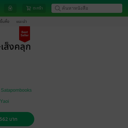
ตะกร้า
ขึ้นหิ้ง
แนะนำ
เส็งคลุก
์ Satapornbooks
 Yaoi
อ 562 บาท