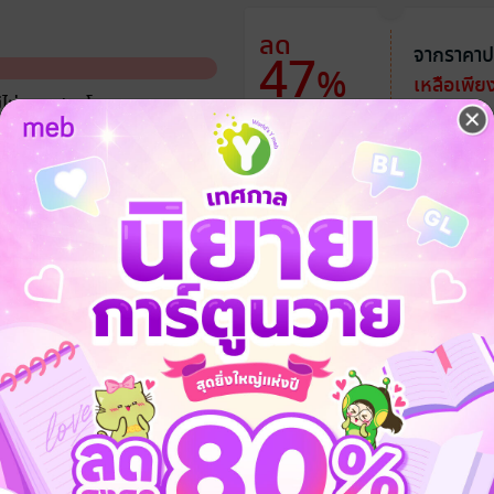
ลด
จากราคาป
47
%
เหลือเพีย
ีไม่เยอะ สอยโลด
รับ