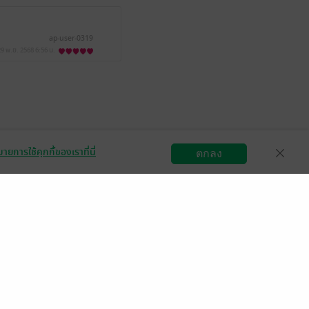
ap-user-0319
29 พ.ย. 2568
6:56 น.
ายการใช้คุกกี้ของเราที่นี่
ตกลง
สมัครขายอีบุ๊ก
วิธีการใช้งาน
ติดต่อเรา
กลุ่มธุรกิจในเครือ
Central
OfficeMate
B2S