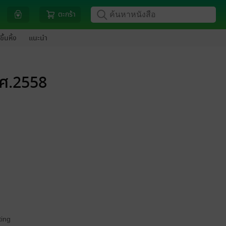
ตะกร้า
ขึ้นหิ้ง
แนะนำ
.ศ.2558
ing