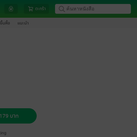
ตะกร้า
ขึ้นหิ้ง
แนะนำ
อ 179 บาท
ing