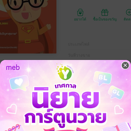
อยากได้
ซื้อเป็นของขวัญ
ติด
ประเภทไฟล์
วันที่วางขาย
ความยาว
ราคาปก
255 
หารไม่มีประโยชน์” ประกาศศึกสงครามแห่งสุขภาพ “ซูเปอร์ป้า” จึงขออาสาป
อาหารเสริมดีไหม? ลดความอ้วนสูตรไหนดี? คอลลาเจนและกลูต้าไธโอน กินแล้วข
วนไม่เท่ากัน? เข้าร้านสะดวกซื้อ หยิบอะไรดี? กินอาหารคลีน ดีจริงไหม?