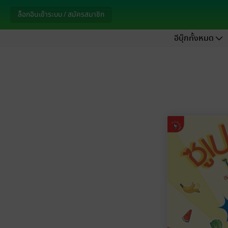
ล็อกอินเข้าระบบ / สมัครสมาชิก
อีบุ๊กทั้งหมด