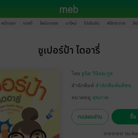
หน้าแรก
ขายดี
ใหม่มาแรง
มาใหม่
โปรโมชัน
ฟรีกระจาย
ฮิต
ซูเปอร์ป้า ไดอารี่
โดย
ฐนิต วินิจจะกูล
สำนักพิมพ์
สำนักพิมพ์มติชน
หมวดหมู่
สุขภาพ
ทดลองอ่าน
ซื้
No Rat