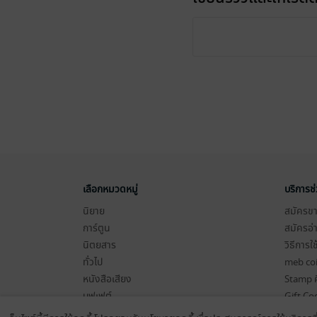
เลือกหมวดหมู่
บริการช
นิยาย
สมัครขาย
การ์ตูน
สมัครอ่
นิตยสาร
วิธีการใ
ทั่วไป
meb co
หนังสือเสียง
Stamp ค
บุฟเฟต์
Gift Co
เงื่อนไข