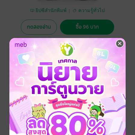
ยิปซีสำนักพิมพ์
ความรู้ทั่วไป
ทดลองอ่าน
ซื้อ 96 บาท
No Rating
อยากได้
ซื้อเป็นของขวัญ
ติดตาม
แชร์
"ทุกวันของชีวิตล้วนเป็นวันสำคัญ
หนังสือที่จะพาคุณหมุนย้อนเวลาสู่อดีต สนุกกับเรื่องราวใน
แต่ละวันในอดีต จาก 1มกราคม ถึง 31 ธันวาคม ทุกๆวัน มี
เหตุการณ์เกิดขึ้นทุกมุมโลก ทุกๆวัน ถูกบันทึกในหน้า
ประวัติศาสตร์รอบโลก รอบวัน รอบตัว
"