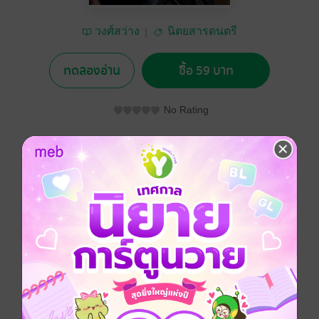
วงศ์สว่าง
นิตยสารดนตรี
ทดลองอ่าน
ซื้อ 59 บาท
No Rating
อยากได้
ซื้อเป็นของขวัญ
ติดตาม
แชร์
.
ประเภทไฟล์
pdf
วันที่วางขาย
02 ตุลาคม 2558