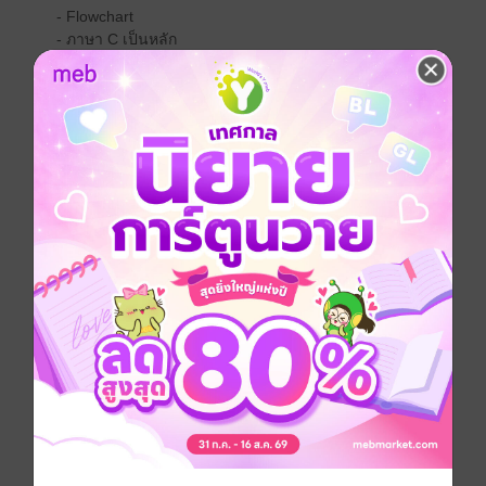
- Flowchart
- ภาษา C เป็นหลัก
** หนังสือเล่มนี้แจกฟรีเท่านั้น มิได้มีเจตนาละเมิดลิขสิทธิ์
ใดๆทั้งสิ้น **
เขียนโปรแกรม
ประเภทไฟล์
pdf
วันที่วางขาย
24 สิงหาคม 2558
ความยาว
70 หน้า
ราคาปก
ฟรี
เรื่องที่คุณน่าจะสนใจ