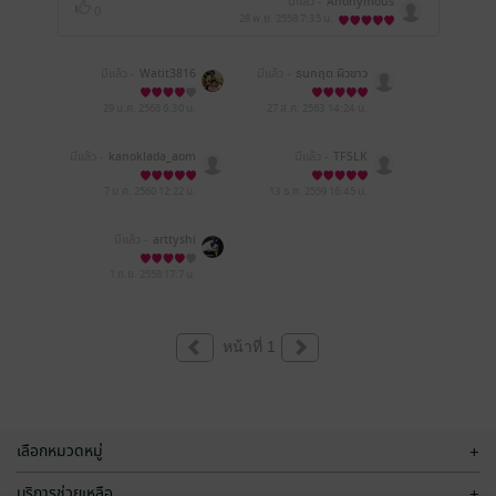
มีแล้ว -
Anonymous
0
28 พ.ย. 2558
7:35 น.
มีแล้ว -
Watit3816
มีแล้ว -
ธนกฤต ผิวขาว
29 ม.ค. 2568
6:30 น.
27 ส.ค. 2563
14:24 น.
มีแล้ว -
kanoklada_aom
มีแล้ว -
TFSLK
my
7 ม.ค. 2560
12:22 น.
13 ธ.ค. 2559
16:45 น.
มีแล้ว -
arttyshi
1 ก.ย. 2558
17:7 น.
หน้าที่ 1
เลือกหมวดหมู่
+
บริการช่วยเหลือ
+