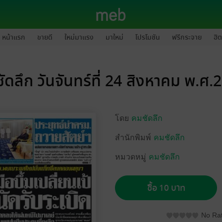
หน้าแรก
ขายดี
ใหม่มาแรง
มาใหม่
โปรโมชัน
ฟรีกระจาย
ฮิต
ัดลึก วันจันทร์ที่ 24 สิงหาคม พ.ศ.
โดย
คมชัดลึก
สำนักพิมพ์
คมชัดลึก
หมวดหมู่
คมชัดลึก
ซื้อ 10 บาท
No Rat