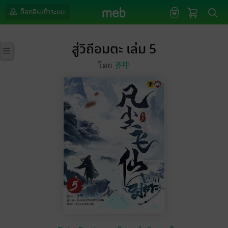
ล็อกอินเข้าระบบ
สู่วิถีอมตะ เล่ม 5
โดย
齐甲