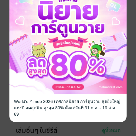
ยิ่งใหญ่จากการปลุกพลังของเขาได้ดึงดูดยอดฝีมือจากเผ่า
ย่อยใกล้เคียงมามากมาย อีกเพียงเอื้อมมือเขาจะปลุกพลัง
สำเร็จ แต่พวกจระเข้กลืนสวรรค์มีเยอะเกินไป เขาไม่อาจ
ต้านได้ ยันต์โจมตีนับร้อยที่เตรียมไว้หมดเกลี้ยง หากถูก
โจมตีตอนนี้ เจียงผิงอันได้เหลือแต่ชื่อแน่ และในตอนนั้น
เอง เฉิงเซวียนที่คิดว่าหลบหนีไปกลับปรากฏตัวขึ้น!
กำลังภายใน
ซีรีส์
สู่วิถีอมตะ
ประเภทไฟล์
pdf, epub
(สารบัญ)
วันที่วางขาย
01 มิถุนายน 2567
World's Y meb 2026 เทศกาลนิยาย การ์ตูนวาย สุดยิ่งใหญ่
ความยาว
1072 หน้า (≈ 102,955 คำ)
แห่งปี ลดสุดฟิน สูงสุด 80% ตั้งแต่วันที่ 31 ก.ค. - 16 ส.ค.
ราคาปก
299 บาท (ประหยัด 40%)
69
เล่มอื่นๆ ในซีรีส์
ดูทั้งหมด