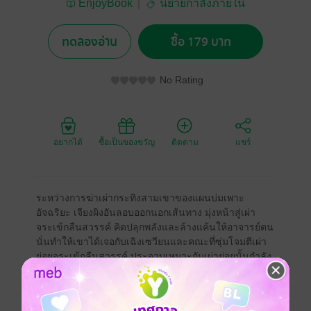
EnjoyBook
นิยายกำลังภายใน
ทดลองอ่าน
ซื้อ 179 บาท
No Rating
อยากได้
ซื้อเป็นของขวัญ
ติดตาม
แชร์
ระหว่างการฆ่าเผ่ากระทิงสามเขาของแผนบ่มเพาะ
อัจฉริยะ เจียงผิงอันลอบออกนอกเส้นทาง มุ่งหน้าสู่เผ่า
จระเข้กลืนสวรรค์ คิดปลุกพลังและล้างแค้นให้อาจารย์ตน
นั่นทำให้เขาได้เจอกับเฉิงเซวียนและคณะที่ซุ่มโจมตีเผ่า
ย่อยจระเข้กลืนสวรรค์ ประจวบเหมาะกับเผ่าย่อยนั้นกำลัง
ทำพิธีปลุกพลังอยู่พอดี ชายหนุ่มจึงร่วมทางไปด้วย ทว่าทุก
อย่างกลับยากเย็นกว่าที่คิด คณะของเฉิงเซวียนแตกพ่าย
เขาจึงไล่อีกฝ่ายไป ไม่อยากดึงมาข้องเกี่ยว เพราะนิมิตอัน