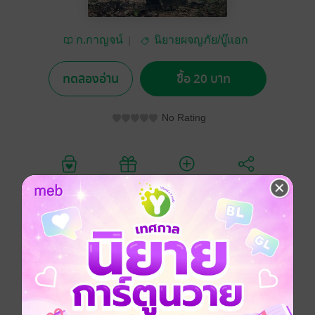
ก.กาญจน์
นิยายผจญภัย/บู๊แอก
ชัน
ทดลองอ่าน
ซื้อ 20 บาท
No Rating
อยากได้
ซื้อเป็นของขวัญ
ติดตาม
แชร์
แอกชัน
ผจญภัย
เวทมนตร์คาถา
ผี / วิญญาณ
ป่า