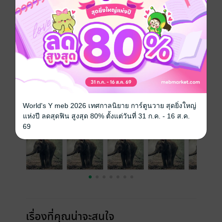
ซีรีส์
พรานช้างจอมอาคม ภาค 2
ประเภทไฟล์
pdf, epub
(สารบัญ)
วันที่วางขาย
04 มิถุนายน 2567
ความยาว
12 หน้า (≈ 5,679 คำ)
ราคาปก
20 บาท
เล่มอื่นๆ ในซีรีส์
ดูทั้งหมด
World's Y meb 2026 เทศกาลนิยาย การ์ตูนวาย สุดยิ่งใหญ่
แห่งปี ลดสุดฟิน สูงสุด 80% ตั้งแต่วันที่ 31 ก.ค. - 16 ส.ค.
69
เรื่องที่คุณน่าจะสนใจ