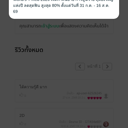
แห่งปี ลดสุดฟิน สูงสุด 80% ตั้งแต่วันที่ 31 ก.ค. - 16 ส.ค.
เขียนรีวิวและให้เรตติ้ง
69
คุณสามารถ
เข้าสู่ระบบ
เพื่อแสดงความคิดเห็นได้จ้า
รีวิวทั้งหมด
หน้าที่ 1
ได้ความรู้ดี มาก
มีแล้ว -
ap-user-62526245
0
27 ธ.ค. 2568
20:2 น.
2D
มีแล้ว -
นิรนาม ID : I27A54a601
0
10 มิ.ย. 2567
18:36 น.