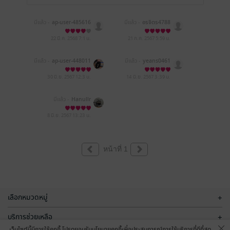
มีแล้ว -
ap-user-485616
มีแล้ว -
อรจิตร4788
38
22 มี.ค. 2568
7:1 น.
21 ก.ค. 2567
5:59 น.
มีแล้ว -
ap-user-448011
มีแล้ว -
yeans0461
26
30 มิ.ย. 2567
12:3 น.
14 มิ.ย. 2567
3:39 น.
มีแล้ว -
Hanullr
8 มิ.ย. 2567
13:23 น.
หน้าที่ 1
เลือกหมวดหมู่
+
บริการช่วยเหลือ
+
เว็บไซต์นี้มีการใช้คุกกี้ โปรดยอมรับนโยบายคุกกี้เพื่อประสบการณ์การใช้บริการที่ดีที่สุด