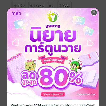
การเงิน
การลงทุน
หุ้น
การออม
ประเภทไฟล์
pdf
วันที่วางขาย
05 มิถุนายน 2567
ความยาว
22 หน้า
ราคาปก
ฟรี
เรื่องที่คุณน่าจะสนใจ
World's Y meb 2026 เทศกาลนิยาย การ์ตูนวาย สุดยิ่งใหญ่