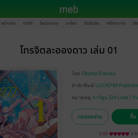
หน้าแรก
ขายดี
ใหม่มาแรง
มาใหม่
โปรโมชัน
ฟรีกระจาย
ฮิต
โทรจิตละอองดาว เล่ม 01
โดย
Okuma Rasuko
สำนักพิมพ์
LUCKPIM Publishi
หมวดหมู่
การ์ตูน Girl Love / Yu
ทดลองอ่าน
ซื้
5.00
3 R