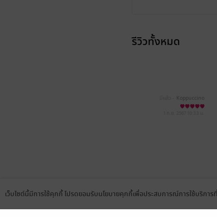
รีวิวทั้งหมด
มีแล้ว -
Koppuccino
1 ก.ย. 2567
10:33 น.
เว็บไซต์นี้มีการใช้คุกกี้ โปรดยอมรับนโยบายคุกกี้เพื่อประสบการณ์การใช้บริการ
Language
ดาวน์โหลดแอป
เลือกหมวดหมู่
บริการช