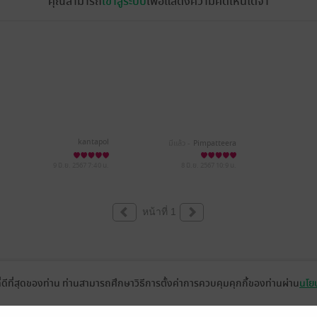
คุณสามารถ
เข้าสู่ระบบ
เพื่อแสดงความคิดเห็นได้จ้า
kantapol
มีแล้ว -
Pimpatteera
9 มิ.ย. 2567
7:40 น.
8 มิ.ย. 2567
10:9 น.
หน้าที่ 1
ที่ดีที่สุดของท่าน ท่านสามารถศึกษาวิธีการตั้งค่าการควบคุมคุกกี้ของท่านผ่าน
นโยบ
่วยเหลือ
เกี่ยวกับเรา