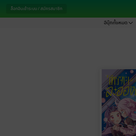
ล็อกอินเข้าระบบ / สมัครสมาชิก
อีบุ๊กทั้งหมด