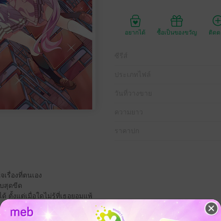
อยากได้
ซื้อเป็นของขวัญ
ติด
ซีรีส์
ประเภทไฟล์
วันที่วางขาย
ความยาว
ราคาปก
จเรื่องที่ตนเอง
บสุดขีด
ตั้งแต่เมื่อใดไม่รู้ที่เธอยอมแพ้
 และฝันอยากจะพบพาน
ันผ่านโทรจิตแทน