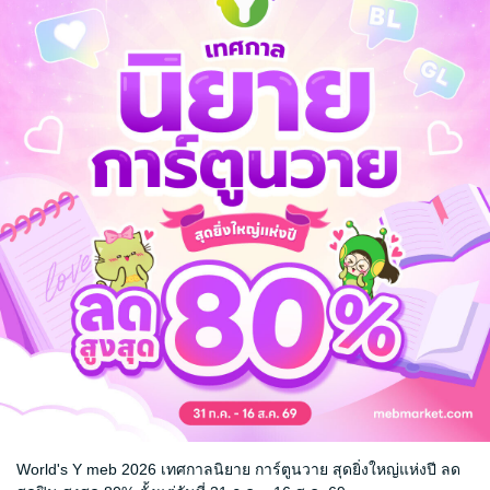
ยเข้ามาใหม่ ผู้อ้างว่าตนเองคือมนุษย์ต่างดาว ยู
แปลกประหลาดที่เมื่อ"ยู"เอา "หนัาผาก"
 ก็ทำให้เธอรู้ถึงความในใจของอุมิกะได้
ิต.....!?
World's Y meb 2026 เทศกาลนิยาย การ์ตูนวาย สุดยิ่งใหญ่แห่งปี ลด