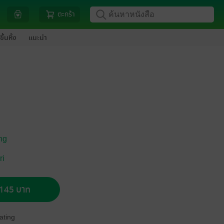
ตะกร้า
ขึ้นหิ้ง
แนะนำ
ng
ri
อ 145 บาท
ating