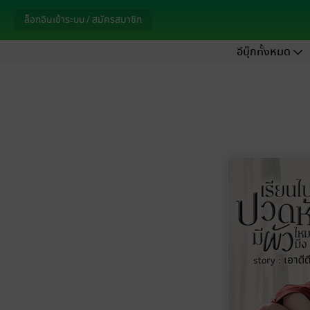
ล็อกอินเข้าระบบ / สมัครสมาชิก
อีบุ๊กทั้งหมด