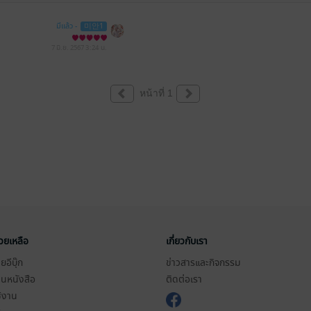
มีแล้ว -
미안1
7 มิ.ย. 2567
3:24 น.
หน้าที่ 1
่วยเหลือ
เกี่ยวกับเรา
อีบุ๊ก
ข่าวสารและกิจกรรม
านหนังสือ
ติดต่อเรา
ช้งาน