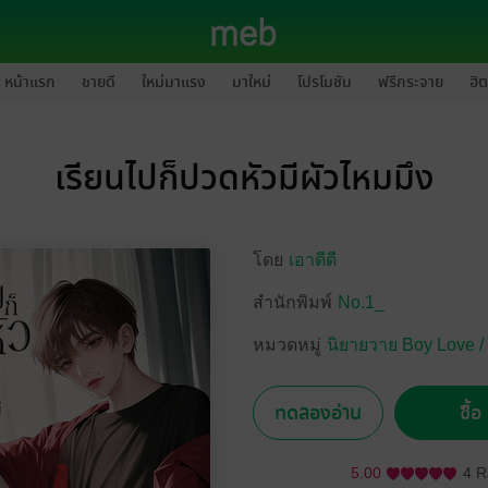
หน้าแรก
ขายดี
ใหม่มาแรง
มาใหม่
โปรโมชัน
ฟรีกระจาย
ฮิต
เรียนไปก็ปวดหัวมีผัวไหมมึง
โดย
เอาดีดี
สำนักพิมพ์
No.1_
หมวดหมู่
นิยายวาย Boy Love /
ทดลองอ่าน
ซื้
5.00
4 R