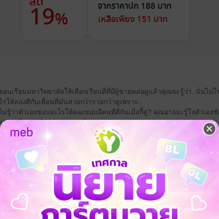
ลด
จากราคาปก 188 บาท
19
%
เหลือเพียง 151 บาท
ไรตอนเรียนมหาวิทยาลัยให้เลือกเรียนที่ที่มีผู้ชายหล่อดูแล้วคุณจะรู้ว่า..นั่นไ
ไรให้ลองตีกับเพื่อนที่มันสวยกว่ารวยกว่าดูเพราะ..
งไม่รู้ว่าตัวเองชอบอะไรให้ลองชอบอีคนที่ตีกันเมื่อกี้ดู? คุณอาจจะรู้ใจตัวเอ
เราเหนื่อยตบตีกับมันมาพอแล้ว!
โรแมนติก
มหาวิทยาลัย
วิศวะ
จ