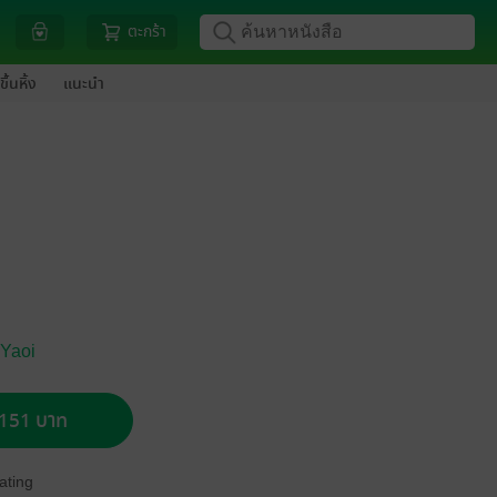
ตะกร้า
ขึ้นหิ้ง
แนะนำ
 Yaoi
อ 151 บาท
ating