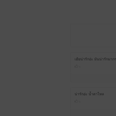
เฮ้ยน่ารักอ่ะ มันน่ารักมา
1
น่ารักอ่ะ น้ำตาไหล
1