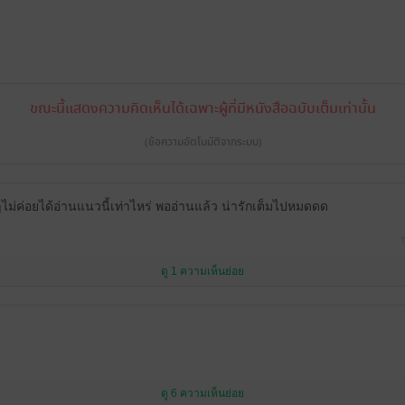
ขณะนี้แสดงความคิดเห็นได้เฉพาะผู้ที่มีหนังสือฉบับเต็มเท่านั้น
(ข้อความอัตโนมัติจากระบบ)
กๆไม่ค่อยได้อ่านแนวนี้เท่าไหร่ พออ่านแล้ว น่ารักเต็มไปหมดดด
1
ดู 1 ความเห็นย่อย
ดู 6 ความเห็นย่อย