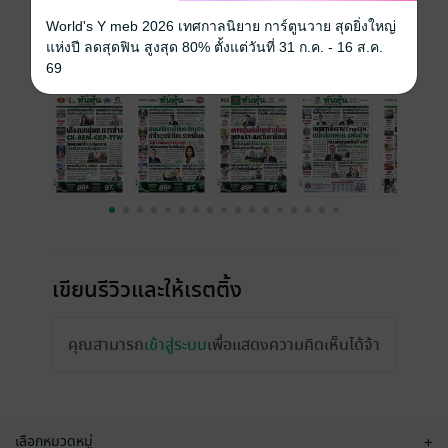
ราคาปก
15 บาท
World's Y meb 2026 เทศกาลนิยาย การ์ตูนวาย สุดยิ่งใหญ่
แห่งปี ลดสุดฟิน สูงสุด 80% ตั้งแต่วันที่ 31 ก.ค. - 16 ส.ค.
ฉบับย้อนหลัง
ดูทั้งหมด
69
เขียนรีวิวและให้เรตติ้ง
คุณสามารถ
เข้าสู่ระบบ
เพื่อแสดงความคิดเห็นได้จ้า
เลือกหมวดหมู่
+