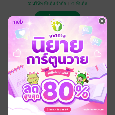
บริษัท ทันหุ้น จำกัด
ทันหุ้น
ซื้อ 15 บาท
No Rating
อยากได้
ซื้อเป็นของขวัญ
ติดตาม
แชร์
ทันหุ้น 6 มิถุนายน 2567
ประเภทไฟล์
pdf
วันที่วางขาย
06 มิถุนายน 2567
ความยาว
32 หน้า