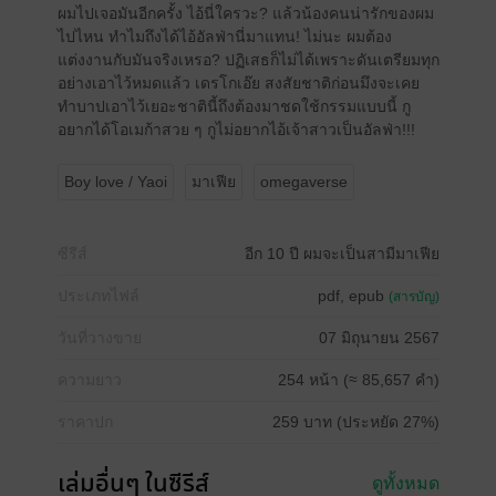
ผมไปเจอมันอีกครั้ง ไอ้นี่ใครวะ? แล้วน้องคนน่ารักของผม
ไปไหน ทำไมถึงได้ไอ้อัลฟ่านี่มาแทน! ไม่นะ ผมต้อง
แต่งงานกับมันจริงเหรอ? ปฏิเสธก็ไม่ได้เพราะดันเตรียมทุก
อย่างเอาไว้หมดแล้ว เดรโกเอ๊ย สงสัยชาติก่อนมึงจะเคย
ทำบาปเอาไว้เยอะชาตินี้ถึงต้องมาชดใช้กรรมแบบนี้ กู
อยากได้โอเมก้าสวย ๆ กูไม่อยากไอ้เจ้าสาวเป็นอัลฟ่า!!!
Boy love / Yaoi
มาเฟีย
omegaverse
ซีรีส์
อีก 10 ปี ผมจะเป็นสามีมาเฟีย
ประเภทไฟล์
pdf, epub
(สารบัญ)
วันที่วางขาย
07 มิถุนายน 2567
ความยาว
254 หน้า (≈ 85,657 คำ)
ราคาปก
259 บาท (ประหยัด 27%)
เล่มอื่นๆ ในซีรีส์
ดูทั้งหมด