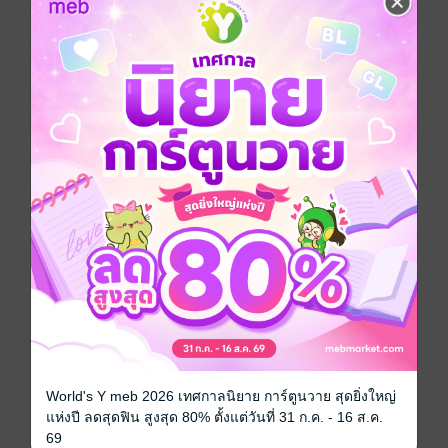
หนังสือเล่มนี้เปิดให้แสดงความคิดเห็นได้เฉพาะ
ผู้ที่มีหนังสือฉบับเต็มเท่านั้น
รีวิวทั้งหมด
หน้าที่ 1
ไม่อยากแต่งกับเขา...พอได้กันเท่านั้น
แหละ...ติดตามเป็นเงานะพี่
มีแล้ว -
Betray7304
0
25 มิ.ย. 2567
3:7 น.
World's Y meb 2026 เทศกาลนิยาย การ์ตูนวาย สุดยิ่งใหญ่
เนื้อเรื่องสนุกคับ ติดแค่ยังมีคำผิดอยู่นะคับ ชื่อ
แห่งปี ลดสุดฟิน สูงสุด 80% ตั้งแต่วันที่ 31 ก.ค. - 16 ส.ค.
พระเอกบ้างหน้าพิมพ์ผิดอยู่นะคับ ตอนอ่าน
69