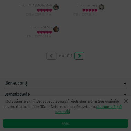
มีแล้ว -
MjAyMC0wMy0
มีแล้ว -
nxparij
zMCAxNDo1MTo0NQ==
25 มิ.ย. 2567
18:14 น.
17 มิ.ย. 2567
23:1 น.
มีแล้ว -
• GEM •
13 มิ.ย. 2567
16:33 น.
หน้าที่ 1
เลือกหมวดหมู่
+
บริการช่วยเหลือ
+
เว็บไซต์นี้มีการใช้คุกกี้ โปรดยอมรับนโยบายคุกกี้เพื่อประสบการณ์การใช้บริการที่ดีที่สุด
เกี่ยวกับเรา
+
ของท่าน ท่านสามารถศึกษาวิธีการตั้งค่าการควบคุมคุกกี้ของท่านผ่าน
นโยบายการใช้คุกกี้
ของเราที่นี่
กลุ่มธุรกิจในเครือ
+
ตกลง
ดาวน์โหลดแอป
วิธีการใช้งาน
ติดต่อเรา