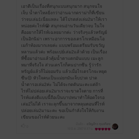
เอาดีเป็นเรื่องที่สนุกแบบสนุกมาก สนุกจนใจ
เจ็บ น้ำตาไหลยิ่งกว่าอ่านฉากดราม่าก็ที่เขียน
ว่าจบเล่ม1เนี่ยแหละ ได้โปรดส่งเล่ม2มาให้เรา
หน่อยค่ะไรท์😭 สนุกจนอ่านวันเดียวจบ ในใจ
คืออยากให้ไรท์เฉลยมากค่ะ ว่าจริงๆแล้วหรัญย์
เป็นอิกนิม่า เพราะอาการของเดรโกเหมือนโอ
เมก้าท้องมากเลยค่ะ แบบพร้อมเตรียมรับขวัญ
หลานแล้วค่ะ พร้อมเปย์เล่ม2แล้วด้วย เป็นเรื่อง
ที่ซื้อมาอ่านแล้วคุ้มน้ำตาแตกมันแบบ เมะลูก
หมาที่จริงใจ ส่วนเดรโกก็คนปากซึน รู้ว่ารัก
หรัญย์แล้วก็ไม่ยอมรับ แล้วเมื่อไรเดรโกจะหยุด
ซึน😔 หัวใจคนเป็นแม่ยกมันเจ็บปวด ปาด
น้ำตารอเล่ม2ค่ะ ไม่ได้จะกดดันนะคะแต่ถ้า
ไรท์ไม่ปล่อยเล่น2มาเราจะขาดใจตาย การที่
ไรท์แต่งดีแบบนี้ถือเป็นบาปหนาทำให้อดใจรอ
เล่ม2ไม่ได้ เราจะลุกขึ้นมาจากหลุมตอนที่ไรท์
ปล่อยเล่ม2มานะคะ ขอเป็นกำลังใจให้กับงาน
เขียนของไรท์ด้วยนะคะ
มีแล้ว -
ขวัญข้าว ทุมเทียง
0
10 มิ.ย. 2567
8:37 น.