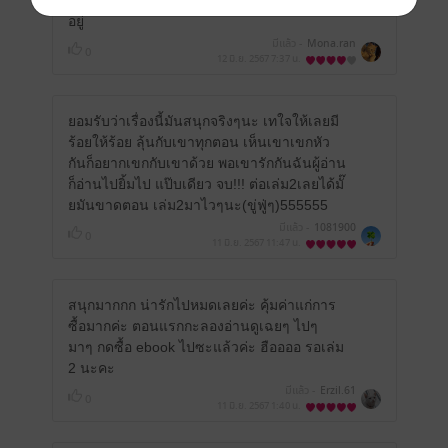
สับสนใคร แถมสัญลักษณ์บ้างหน้าน่าจะใส่ผิด
อยู่
มีแล้ว -
Mona.ran
0
12 มิ.ย. 2567
7:37 น.
ยอมรับว่าเรื่องนี้มันสนุกจริงๆนะ เทใจให้เลยมี
ร้อยให้ร้อย ลุ้นกับเขาทุกตอน เห็นเขาเขกหัว
กันก็อยากเขกกับเขาด้วย พอเขารักกันฉันผู้อ่าน
ก็อ่านไปยิ้มไป แป๊บเดียว จบ!!! ต่อเล่ม2เลยได้มั๊
ยมันขาดตอน เล่ม2มาไวๆนะ(ขู่ฟู่ๆ)555555
มีแล้ว -
1081900
0
11 มิ.ย. 2567
11:47 น.
สนุกมากกก น่ารักไปหมดเลยค่ะ คุ้มค่าแก่การ
ซื้อมากค่ะ ตอนแรกกะลองอ่านดูเฉยๆ ไปๆ
มาๆ กดซื้อ ebook ไปซะแล้วค่ะ ฮืออออ รอเล่ม
2 นะคะ
มีแล้ว -
Erzil.61
0
11 มิ.ย. 2567
1:40 น.