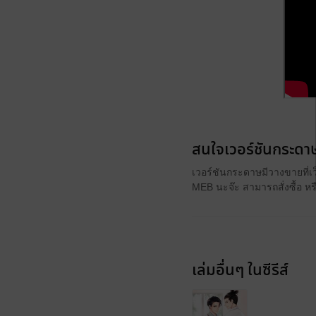
สนใจเวอร์ชันกระดาษ
เวอร์ชันกระดาษมีวางขายที่เ
MEB นะจ๊ะ สามารถสั่งซื้อ ห
เล่มอื่นๆ ในซีรีส์