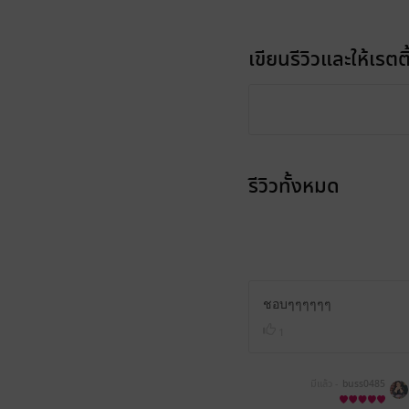
เขียนรีวิวและให้เรตติ
รีวิวทั้งหมด
ชอบๆๆๆๆๆๆ
1
มีแล้ว -
buss0485