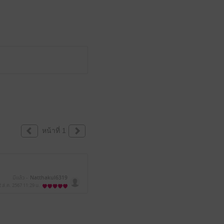
หน้าที่ 1
มีแล้ว -
Natthakul6319
2 ส.ค. 2567
11:29 น.