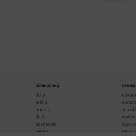
15 ธ.ค. 2568
10:31 น.
เลือกหมวดหมู่
บริการช
นิยาย
สมัครขาย
การ์ตูน
สมัครอ่
นิตยสาร
วิธีการใ
ทั่วไป
meb co
หนังสือเสียง
Stamp ค
บุฟเฟต์
Gift Co