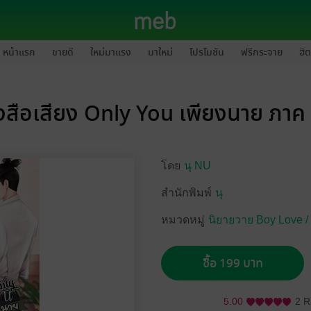
หน้าแรก
ขายดี
ใหม่มาแรง
มาใหม่
โปรโมชัน
ฟรีกระจาย
ฮิต
งสือเสียง Only You เพียงนาย ภาค 
โดย
นุ NU
สำนักพิมพ์
นุ
หมวดหมู่
นิยายวาย Boy Love /
ซื้อ 199 บาท
5.00
2 R