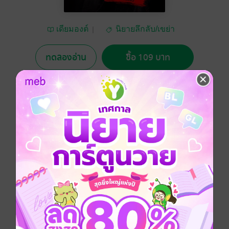
เดียมองต์
นิยายลึกลับ/เขย่า
ขวัญ
ทดลองอ่าน
ซื้อ 109 บาท
5.00
1 Rating
อยากได้
ซื้อเป็นของขวัญ
ติดตาม
แชร์
“จะเกิดอะไรขึ้นถ้า พระหรือนักบวช เหล่านั้นไม่สามารถ
จะช่วยเหลือชาวบ้านได้ ไม่ว่าจะเป็นเพราะพระเกิดกลัวผี
จนขี้ขึ้นสมองไม่ต่างจากชาวบ้านทั่วไป หรือพระวิ่งหนีผีจน
จีวรปลิว…และจะเกิดอะไรขึ้นอีกถ้าพระบางส่วนนั้นกลับ
กลายเป็น “พระผี” หรือ “พระที่มรณภาพไปแล้ว”และจงใจ
มาหลอนใครบางคนเพื่อภารกิจบางประการ”