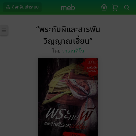
ล็อกอินเข้าระบบ
“พระกับผีและสารพัน
วิญญาณเฮี้ยน”
โดย
วาเลนติโน