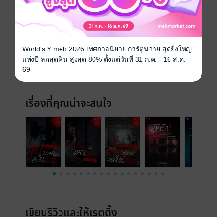
ประเภทไฟล์
pdf, epub
(สารบัญ)
วันที่วางขาย
31 สิงหาคม 2558
World's Y meb 2026 เทศกาลนิยาย การ์ตูนวาย สุดยิ่งใหญ่
ความยาว
237 หน้า (≈ 38,268 คำ)
แห่งปี ลดสุดฟิน สูงสุด 80% ตั้งแต่วันที่ 31 ก.ค. - 16 ส.ค.
69
ราคาปก
130 บาท (ประหยัด 16%)
เรื่องที่คุณน่าจะสนใจ
เขียนรีวิวและให้เรตติ้ง