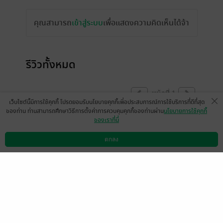
คุณสามารถ
เข้าสู่ระบบ
เพื่อแสดงความคิดเห็นได้จ้า
รีวิวทั้งหมด
หน้าที่ 1
เว็บไซต์นี้มีการใช้คุกกี้ โปรดยอมรับนโยบายคุกกี้เพื่อประสบการณ์การใช้บริการที่ดีที่สุด
ของท่าน ท่านสามารถศึกษาวิธีการตั้งค่าการควบคุมคุกกี้ของท่านผ่าน
นโยบายการใช้คุกกี้
ของเราที่นี่
ซ่อนวิญญาณของคุณไว้ให้ดีก่อนที่จะอ่านเรื่อง
ต่อไปนี้ : สั่งสอน—สืบเปรต—ผีเด็กเปรตไล่ฆ่า
ตกลง
ดาวน์โหลดแอป
วิธีการใช้งาน
ติดต่อเรา
คน—ผีโผล่มาทัก—ผีเด็กและข้าวแห้งกรัง—คืน
สิ้นลมแสนสยอง—ผีหลอกพระ—เหรียญสะกดผี
—เลี้ยงผี—ผียายแก่ดูแลเด็ก—ผีสาวยุ่นหลอก
กลางกรุง—พระผี—หลอนบนแผ่นฟิล์ม—ดงผี
เด็ก—หลวงพี่ย่ามแดง และ ผีหญิงแก่
มีแล้ว -
Diamant
0
31 พ.ค. 2559
6:58 น.