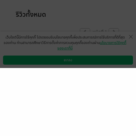
รีวิวทั้งหมด
หน้าที่ 1
เว็บไซต์นี้มีการใช้คุกกี้ โปรดยอมรับนโยบายคุกกี้เพื่อประสบการณ์การใช้บริการที่ดีที่สุด
ของท่าน ท่านสามารถศึกษาวิธีการตั้งค่าการควบคุมคุกกี้ของท่านผ่าน
นโยบายการใช้คุกกี้
ของเราที่นี่
มีแล้ว -
Napat9883
16 พ.ค. 2568
17:19 น.
ตกลง
ดาวน์โหลดแอป
วิธีการใช้งาน
ติดต่อเรา
หน้าที่ 1
เลือกหมวดหมู่
+
บริการช่วยเหลือ
+
เกี่ยวกับเรา
+