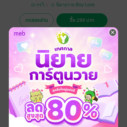
กรวิ
นิยายวาย Boy Love
/ Yaoi
ทดลองอ่าน
ซื้อ 299 บาท
5.00
1 Rating
อยากได้
ซื้อเป็นของขวัญ
ติดตาม
แชร์
ยามใดที่ไร้เสียง นั้นอาจหมายถึงเวลาของการจากลา
Boy love / Yaoi
ประเภทไฟล์
pdf, epub
(สารบัญ)
วันที่วางขาย
12 มิถุนายน 2567