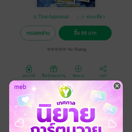
Thai Appraisal
ท่องเที่ยว
Foundation
ทดลองอ่าน
ซื้อ 99 บาท
No Rating
อยากได้
ซื้อเป็นของขวัญ
ติดตาม
แชร์
คนที่เป็นผู้บริหารระดับสูง โดยเฉพาะคนที่มีคุณวุฒิและวัย
วุฒิสูงไม่ว่าในภาครัฐหรือในภาคเอกชนมักมีฟอร์มมาก ๆ
แต่สำหรับ ดร.โสภณไม่เคยคิดไปอวดร่ำรวยกับใคร ยินดีที่
จะบำเพ็ญทุกรกิริยา หรือทรมานร่างกายตน เพื่อสละการ
ยึดติดหัวโขนต่างๆ และพิสูจน์ตนว่ายังพอมีกำลังวังชาอยู่