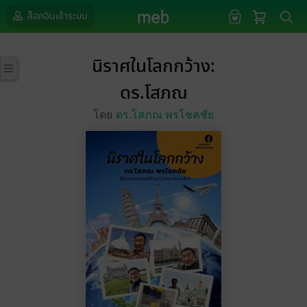
ล็อกอินเข้าระบบ
นิราศในโลกกว้าง:
ดร.โสภณ
โดย
ดร.โสภณ พรโชคชัย