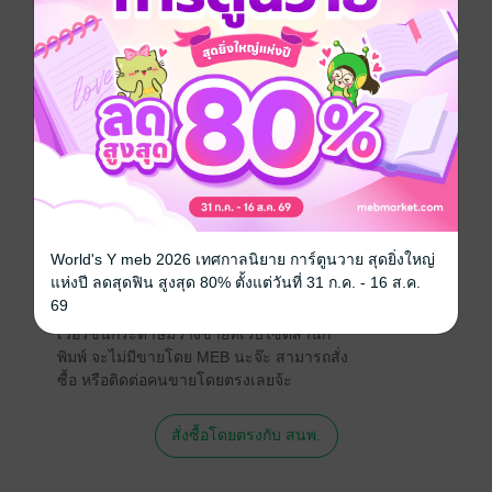
อยากให้เป็นแบบอย่างในอีกแง่หนึ่งสำหรับเยาวชนที่ไม่
มักมากในลาภยศสรรเสริญและพร้อมทำงานในทุกสภาวะ
ประเภทไฟล์
pdf
วันที่วางขาย
10 มิถุนายน 2567
ความยาว
196 หน้า
ราคาปก
120 บาท (ประหยัด 17%)
World's Y meb 2026 เทศกาลนิยาย การ์ตูนวาย สุดยิ่งใหญ่
แห่งปี ลดสุดฟิน สูงสุด 80% ตั้งแต่วันที่ 31 ก.ค. - 16 ส.ค.
สนใจเวอร์ชันกระดาษ เชิญทางนี้!
69
เวอร์ชันกระดาษมีวางขายที่เว็บไซต์สำนัก
พิมพ์ จะไม่มีขายโดย MEB นะจ๊ะ สามารถสั่ง
ซื้อ หรือติดต่อคนขายโดยตรงเลยจ้ะ
สั่งซื้อโดยตรงกับ สนพ.