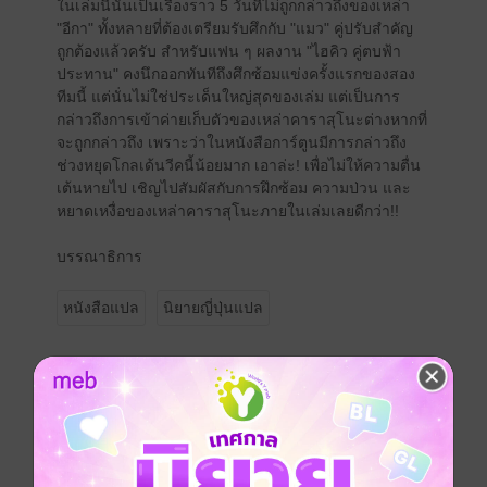
ในเล่มนี้นั้นเป็นเรื่องราว 5 วันที่ไม่ถูกกล่าวถึงของเหล่า
"อีกา" ทั้งหลายที่ต้องเตรียมรับศึกกับ "แมว" คู่ปรับสำคัญ
ถูกต้องแล้วครับ สำหรับแฟน ๆ ผลงาน "ไฮคิว คู่ตบฟ้า
ประทาน" คงนึกออกทันทีถึงศึกซ้อมแข่งครั้งแรกของสอง
ทีมนี้ แต่นั่นไม่ใช่ประเด็นใหญ่สุดของเล่ม แต่เป็นการ
กล่าวถึงการเข้าค่ายเก็บตัวของเหล่าคาราสุโนะต่างหากที่
จะถูกกล่าวถึง เพราะว่าในหนังสือการ์ตูนมีการกล่าวถึง
ช่วงหยุดโกลเด้นวีคนี้น้อยมาก เอาล่ะ! เพื่อไม่ให้ความตื่น
เต้นหายไป เชิญไปสัมผัสกับการฝึกซ้อม ความป่วน และ
หยาดเหงื่อของเหล่าคาราสุโนะภายในเล่มเลยดีกว่า!!
บรรณาธิการ
หนังสือแปล
นิยายญี่ปุ่นแปล
ซีรีส์
HAIKYU ไฮคิว คู่ตบฟ้าประทาน (ฉบับนิยาย)
ประเภทไฟล์
pdf
วันที่วางขาย
11 มิถุนายน 2567