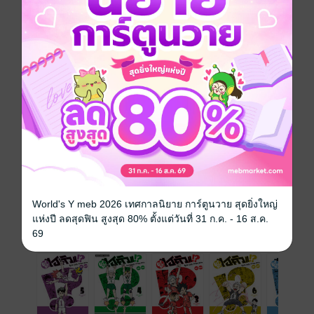
ความยาว
201 หน้า
ราคาปก
190 บาท (ประหยัด 5%)
เล่มอื่นๆ ในซีรีส์
ดูทั้งหมด
World's Y meb 2026 เทศกาลนิยาย การ์ตูนวาย สุดยิ่งใหญ่
แห่งปี ลดสุดฟิน สูงสุด 80% ตั้งแต่วันที่ 31 ก.ค. - 16 ส.ค.
เรื่องที่คุณน่าจะสนใจ
69