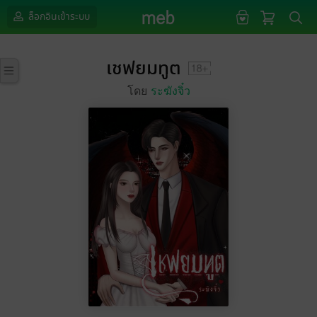
ล็อกอินเข้าระบบ
เชฟยมทูต
โดย
ระฆังจิ๋ว