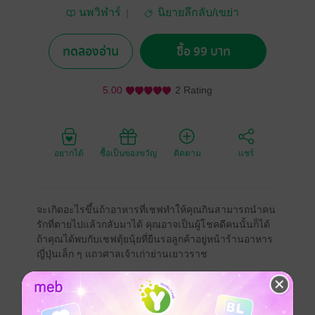
นพวิฬาร์
นิยายลึกลับ/เขย่า
ขวัญ
ทดลองอ่าน
ซื้อ 99 บาท
5.00
2 Rating
อยากได้
ซื้อเป็นของขวัญ
ติดตาม
แชร์
จะเกิดอะไรขึ้นถ้าอาหารที่เชฟทำให้คุณกินสามารถนำคน
รักที่ตายไปแล้วกลับมาได้ คุณอาจเป็นผู้โชคดีคนนั้นก็ได้
ถ้าคุณได้พบกับเชฟตุ้ยนุ้ยที่ยืนรอลูกค้าอยู่หน้าร้านอาหาร
ญี่ปุ่นเล็ก ๆ แถวศาลเจ้าเก่าย่านเยาวราช
ดรามา
โรแมนติก
สยองขวัญ
ผี / วิญญาณ