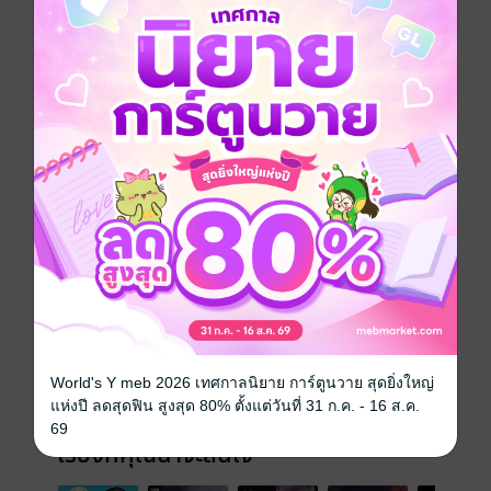
ยมทูต
ประเภทไฟล์
pdf, epub
(สารบัญ)
วันที่วางขาย
12 มิถุนายน 2567
ความยาว
285 หน้า (≈ 54,019 คำ)
ราคาปก
259 บาท (ประหยัด 61%)
หนังสือเสียง
หนังสือเล่มนี้มีวางขายที่ MEB ในรูปแบบ
หนังสือเสียงด้วยนะ หากสนใจสามารถเลือก
ซื้อแล้วเปิดฟังได้เลยจ้ะ
World's Y meb 2026 เทศกาลนิยาย การ์ตูนวาย สุดยิ่งใหญ่
เวอร์ชันหนังสือเสียง
แห่งปี ลดสุดฟิน สูงสุด 80% ตั้งแต่วันที่ 31 ก.ค. - 16 ส.ค.
69
เรื่องที่คุณน่าจะสนใจ