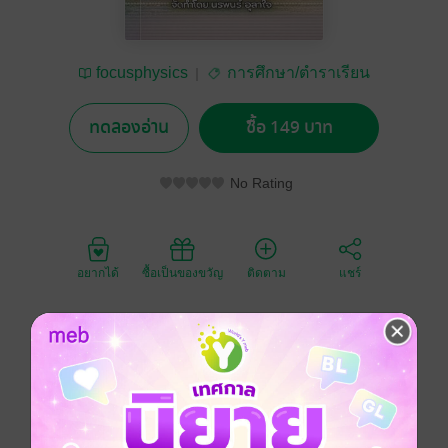
focusphysics
การศึกษา/ตำราเรียน
ทดลองอ่าน
ซื้อ 149 บาท
No Rating
อยากได้
ซื้อเป็นของขวัญ
ติดตาม
แชร์
หนังสือคู่มือคณิตศาสตร์ ม . ต้น ได้จัดทำขึ้นมาโดยมี
วัตถุประสงค์เพื่อให้นักเรียนชั้น มัธยมศึกษาตอนต้น ทั่ว
ประเทศ และผู้สนใจทั่วไป สามารถนำไปศึกษาเรียนรู้ได้
ด้วยตนเอง เพื่อเตรียมตัวสอบประจำบทหรือแข่งขันเข้า
เรียนในระดับชั้นมัธยมศึกษาตอนปลาย ได้เป็นอย่างดี