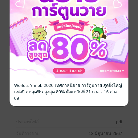
เนื้อหาเป็นโจทย์แบบฝึกหัดตามหนังสือเรียนและข้อสอบ
จริงย้อนหลังแบ่งตามเนื้อหาที่ออกข้อสอบ เพื่อให้นักเรียน
ได้ฝึกทำข้อสอบจริงและสามารถมองเห็นแนวทางเทคนิค
ต่างๆการทำโจทย์แบบฝึกหัดได้ด้วยตนเอง เพื่อเตรียมสอบ
อย่างได้ผล
ผู้เขียนมั่นใจว่าหนังสือคู่มือเตรียมสอบ ชุดนี้จะเป็น
ประโยชน์ต่อนักเรียนที่ใช้ศึกษาเพิ่มเติมหรือเตรียมตัวสอบ
ได้เป็นอย่างดี
หากมีข้อเสนอแนะใด ๆ กรุณาแจ้งให้ผู้เขียนทราบ เพื่อเป็น
ประโยชน์ในการพัฒนาปรับปรุงแก้ไข และสร้างสรรค์ผล
งานทางวิชาการในครั้งต่อๆไป
ด้วยความปรารถนาดี
World's Y meb 2026 เทศกาลนิยาย การ์ตูนวาย สุดยิ่งใหญ่
คณะผู้จัดทำ
แห่งปี ลดสุดฟิน สูงสุด 80% ตั้งแต่วันที่ 31 ก.ค. - 16 ส.ค.
69
คณิตศาสตร์
หนังสือเรียน ม.2
ประเภทไฟล์
pdf
วันที่วางขาย
12 มิถุนายน 2567