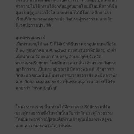
เท่านั้น ท่านจึงต้องกำพร้าบิดามารดาตั้งแต่ยังเป็นเด็กเล็ก
จำความไม่ได้ ท่านได้อาศัยอยู่กับยายโดยมีโยมพี่สาวที่ชื่อ
สุ่ม เป็นผู้ดูแลเอาใจใส่ และท่านก็ได้มีโอกาสศึกษาเล่า
เรียนที่วัดกลางคลองสระบัว วัดประดู่ทรงธรรม และวัด
นิเวศน์ธรรมประวัติ
สู่เพศพรหมจรรย์
เมื่อท่านอายุได้ ๒๑ ปี ก็ได้เข้าพิธีบรรพชาอุปสมบทเมื่อวัน
ที่ ๑๐ พฤษภาคม พ.ศ. ๒๔๖๘ ตรงกับวันอาทิตย์แรม ๔ ค่ำ
เดือน ๖ ณ วัดสะแก ตำบลธนู อำเภออุทัย จังหวัด
พระนครศรีอยุธยา โดยมีหลวงพ่อ กลั่น เจ้าอาวาสวัดพระ
ญาติการาม เป็นพระอุปัชฌาย์ มีหลวงพ่อ แด่ เจ้าอาวาส
วัดสะแก ขณะนั้นเป็นพระกรรมวาจาจารย์ และมีหลวงพ่อ
ฉาย วัดกลางคลองสระบัว เป็นพระอนุสาวนาจารย์ได้รับ
ฉายาว่า "พรหมปัญโญ"
ในพรรษาแรกๆ นั้น ท่านได้ศึกษาพระปริยัติธรรมที่วัด
ประดู่ทรงธรรมซึ่งในสมัยนั้นเรียกว่าวัดประดู่โรงธรรม
โดยมีพระอาจารย์ผู้สอนคือท่านเจ้าคุณเนื่อง พระครูชม
และ หลวงพ่อรอด (เสือ) เป็นต้น