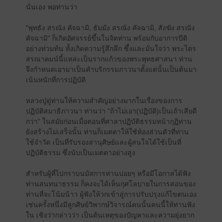
นั่นเอง พอท่านว่า
"พุทธัง สรณัง คัจฉามิ, ธัมมัง สรณัง คัจฉามิ, สังฆัง สรณัง
คัจฉามิ" ก็เกิดอัศจรรย์ขึ้นในจิตท่าน พร้อมกับอาการปีติ
อย่างท่วมท้น ทั้งเกิดความรู้สึกลึก ซึ้งและมั่นใจว่า พระไตร
สรณาคมน์นี้แหล่ะเป็นรากแก้วของพระพุทธศาสนา ท่าน
จึงกำหนดเอามาเป็นคำบริกรรมภาวนาตั้งแต่นั้นเป็นต้นมา
เน้นหนักที่การปฏิบัติ
หลวงปู่ดู่ท่านให้ความสำคัญอย่างมากในเรื่องของการ
ปฏิบัติสมาธิภาวนา ท่านว่า "ถ้าไม่เอา(ปฏิบัติ)เป็นเถ้าเสียดี
กว่า" ในสมัยก่อนเมื่อตอนที่ศาลาปฏิบัติธรรมหน้ากุฏิท่าน
ยังสร้างไม่เสร็จนั้น ท่านก็เมตตาให้ใช้ห้องส่วนตัวที่ท่าน
ใช้จำวัด เป็นที่รับรองสานุศิษย์และผู้สนใจได้ใช้เป็นที่
ปฏิบัติธรรม ซึ่งนับเป็นเมตตาอย่างสูง
สำหรับผู้ที่ไปกราบนมัสการท่านบ่อยๆ หรือมีโอกาสได้ฟัง
ท่านสนทนาธรรม ก็คงจะได้เห็นกุศโลบายในการสอนของ
ท่านที่จะโน้มน้าว ผู้ฟังให้วกเข้าสู่การปรับปรุงแก้ไขตนเอง
เช่นครั้งหนึ่งมีลูกศิษย์วิพากษ์วิจารณ์คนนั้นคนนี้ให้ท่านฟัง
ใน เชิงว่ากล่าวว่า เป็นต้นเหตุของปัญหาและความยุ่งยาก