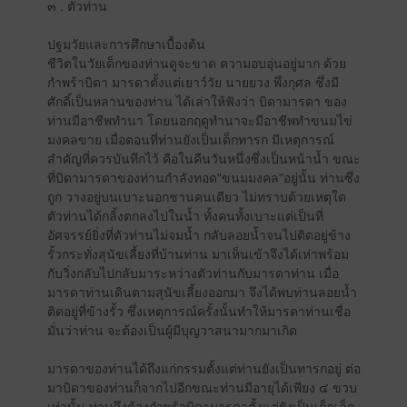
๓ . ตัวท่าน
ปฐมวัยและการศึกษาเบื้องต้น
ชีวิตในวัยเด็กของท่านดูจะขาด ความอบอุ่นอยู่มาก ด้วย
กำพร้าบิดา มารดาตั้งแต่เยาว์วัย นายยวง พึ่งกุศล ซึ่งมี
ศักดิ์เป็นหลานของท่าน ได้เล่าให้ฟังว่า บิดามารดา ของ
ท่านมีอาชีพทำนา โดยนอกฤดูทำนาจะมีอาชีพทำขนมไข่
มงคลขาย เมื่อตอนที่ท่านยังเป็นเด็กทารก มีเหตุการณ์
สำคัญที่ควรบันทึกไว้ คือในคืนวันหนึ่งซึ่งเป็นหน้าน้ำ ขณะ
ที่บิดามารดาของท่านกำลังทอด"ขนมมงคล"อยู่นั้น ท่านซึ่ง
ถูก วางอยู่บนเบาะนอกชานคนเดียว ไม่ทราบด้วยเหตุใด
ตัวท่านได้กลิ้งตกลงไปในน้ำ ทั้งคนทั้งเบาะแต่เป็นที่
อัศจรรย์ยิ่งที่ตัวท่านไม่จมน้ำ กลับลอยน้ำจนไปติดอยู่ข้าง
รั้วกระทั่งสุนัขเลี้ยงที่บ้านท่าน มาเห็นเข้าจึงได้เห่าพร้อม
กับวิ่งกลับไปกลับมาระหว่างตัวท่านกับมารดาท่าน เมื่อ
มารดาท่านเดินตามสุนัขเลี้ยงออกมา จึงได้พบท่านลอยน้ำ
ติดอยู่ที่ข้างรั้ว ซึ่งเหตุการณ์ครั้งนั้นทำให้มารดาท่านเชื่อ
มั่นว่าท่าน จะต้องเป็นผู้มีบุญวาสนามากมาเกิด
มารดาของท่านได้ถึงแก่กรรมตั้งแต่ท่านยังเป็นทารกอยู่ ต่อ
มาบิดาของท่านก็จากไปอีกขณะท่านมีอายุได้เพียง ๔ ขวบ