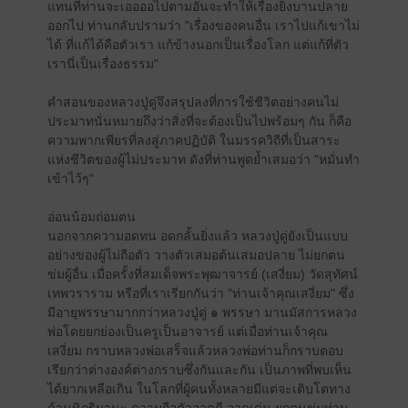
แทนที่ท่านจะเออออไปตามอันจะทำให้เรื่องยิ่งบานปลาย
ออกไป ท่านกลับปรามว่า "เรื่องของคนอื่น เราไปแก้เขาไม่
ได้ ที่แก้ได้คือตัวเรา แก้ข้างนอกเป็นเรื่องโลก แต่แก้ที่ตัว
เรานี่เป็นเรื่องธรรม"
คำสอนของหลวงปู่ดู่จึงสรุปลงที่การใช้ชีวิตอย่างคนไม่
ประมาทนั่นหมายถึงว่าสิ่งที่จะต้องเป็นไปพร้อมๆ กัน ก็คือ
ความพากเพียรที่ลงสู่ภาคปฏิบัติ ในมรรควิถีที่เป็นสาระ
แห่งชีวิตของผู้ไม่ประมาท ดังที่ท่านพูดย้ำเสมอว่า "หมั่นทำ
เข้าไว้ๆ"
อ่อนน้อมถ่อมตน
นอกจากความอดทน อดกลั้นยิ่งแล้ว หลวงปู่ดู่ยังเป็นแบบ
อย่างของผู้ไม่ถือตัว วางตัวเสมอต้นเสมอปลาย ไม่ยกตน
ข่มผู้อื่น เมื่อครั้งที่สมเด็จพระพุฒาจารย์ (เสงี่ยม) วัดสุทัศน์
เทพวราราม หรือที่เราเรียกกันว่า "ท่านเจ้าคุณเสงี่ยม" ซึ่ง
มีอายุพรรษามากกว่าหลวงปู่ดู่ ๑ พรรษา มานมัสการหลวง
พ่อโดยยกย่องเป็นครูเป็นอาจารย์ แต่เมื่อท่านเจ้าคุณ
เสงี่ยม กราบหลวงพ่อเสร็จแล้วหลวงพ่อท่านก็กราบตอบ
เรียกว่าต่างองค์ต่างกราบซึ่งกันและกัน เป็นภาพที่พบเห็น
ได้ยากเหลือเกิน ในโลกที่ผู้คนทั้งหลายมีแต่จะเติบโตทาง