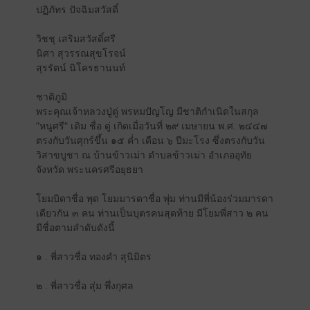
ปฏิภัทร ปัจฉิมสวัสดิ์
วิชชุ เสริมสวัสดิ์ศรี
นิศา สุวรรณสุขโรจน์
สุรรัตน์ นิโครธานนท์
ชาติภูมิ
พระคุณเจ้าหลวงปู่ดู่ พรหมปัญโญ มีชาติกำเนิดในสกุล
"หนูศรี" เดิม ชื่อ ดู่ เกิดเมื่อวันที่ ๒๙ เมษายน พ.ศ. ๒๔๔๗
ตรงกับวันศุกร์ขึ้น ๑๕ ค่ำ เดือน ๖ ปีมะโรง ซึ่งตรงกับวัน
วิสาขบูชา ณ บ้านข้าวเม่า ตำบลข้าวเม่า อำเภออุทัย
จังหวัด พระนครศรีอยุธยา
โยมบิดาชื่อ พุด โยมมารดาชื่อ พุ่ม ท่านมีพี่น้องร่วมมารดา
เดียวกัน ๓ คน ท่านเป็นบุตรคนสุดท้าย มีโยมพี่สาว ๒ คน
มีชื่อตามลำดับดังนี้
๑ . พี่สาวชื่อ ทองคำ สุนิมิตร
๒ . พี่สาวชื่อ สุ่ม พึ่งกุศล