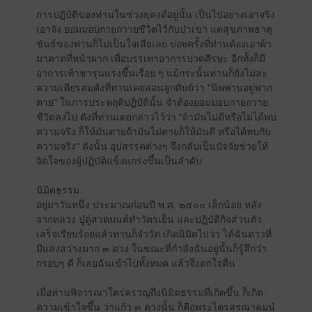
การปฏิบัติของท่านในช่วงธุดงค์อยู่นั้น เป็นไปอย่างเอาจริง
เอาจัง ยอมมอบกายถวายชีวิตไว้กับป่าเขา แต่สุขภาพธาตุ
ขันธ์ของท่านก็ไม่เป็นใจเสียเลย บ่อยครั้งที่ท่านต้องเอาผ้า
มาคาดที่หน้าผาก เพื่อบรรเทาอาการปวดศีรษะ อีกทั้งก็มี
อาการเท้าชารุนแรงขึ้นเรื่อย ๆ แม้กระนั้นท่านก็ยังไม่ละ
ความเพียรสมดังที่ท่านเคยสอนลูกศิษย์ว่า "นิพพานอยู่ฟาก
ตาย" ในการประพฤติปฏิบัตินั้น จำต้องยอมมอบกายถวาย
ชีวิตลงไป ดังที่ท่านเคยกล่าวไว้ว่า "ถ้ามันไม่ดีหรือไม่ได้พบ
ความจริง ก็ให้มันตายถ้ามันไม่ตายก็ให้มันดี หรือได้พบกับ
ความจริง" ดังนั้น อุปสรรคต่างๆ จึงกลับเป็นปัจจัยช่วยให้
จิตใจของผู้ปฏิบัติแข็งแกร่งขึ้นเป็นลำดับ
นิมิตธรรม
อยู่มาวันหนึ่ง ประมาณก่อนปี พ.ศ. ๒๕๐๐ เล็กน้อย หลัง
จากหลวง ปู่ดู่สวดมนต์ทำวัตรเย็น และปฏิบัติกิจส่วนตัว
เสร็จเรียบร้อยแล้วท่านก็จำวัด เกิดนิมิตไปว่า ได้ฉันดาวที่
มีแสงสว่างมาก ๓ ดวง ในขณะที่กำลังฉันอยู่นั้นก็รู้สึกว่า
กรอบๆ ดี ก็เลยฉันเข้าไปทั้งหมด แล้วจึงตกใจตื่น
เมื่อท่านพิจารณาใคร่ครวญถึงนิมิตธรรมที่เกิดขึ้น ก็เกิด
ความเข้าใจขึ้น ว่าแก้ว ๓ ดวงนั้น ก็คือพระไตรสรณาคมน์