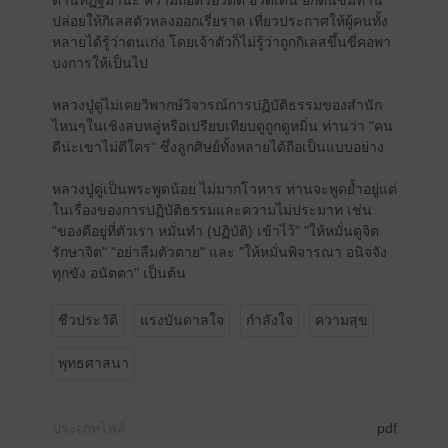
ด้านทิฏฐิมานะ ความถือตัวอวดดี อวดเด่น ยกตนข่มท่าน
ปล่อยให้กิเลสตัวหลงออกเรี่ยราด เที่ยวประกาศให้ผู้คนทั้ง
หลายได้รู้ว่าตนเก่ง โดยเจ้าตัวก็ไม่รู้ว่าถูกกิเลสขึ้นขี่คอพา
บงการให้เป็นไป
หลวงปู่ดู่ไม่เคยวิพากษ์วิจารณ์การปฏิบัติธรรมของสำนัก
ไหนๆในเชิงลบหลู่หรือเปรียบเทียบดูถูกดูหมิ่น ท่านว่า "คน
ดีน่ะเขาไม่ตีใคร" ซึ่งลูกศิษย์ทั้งหลายได้ถือเป็นแบบอย่าง
หลวงปู่ดู่เป็นพระพูดน้อย ไม่มากโวหาร ท่านจะพูดย้ำอยู่แต่
ในเรื่องของการปฏิบัติธรรมและความไม่ประมาท เช่น
"ของดีอยู่ที่ตัวเรา หมั่นทำ (ปฏิบัติ) เข้าไว้" "ให้หมั่นดูจิต
รักษาจิต" "อย่าลืมตัวตาย" และ "ให้หมั่นพิจารณา อนิจจัง
ทุกขัง อนัตตา" เป็นต้น
ชีวประวัติ
แรงบันดาลใจ
กำลังใจ
ความสุข
พุทธศาสนา
ประเภทไฟล์
pdf