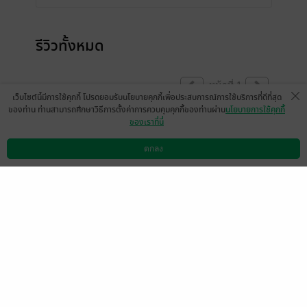
รีวิวทั้งหมด
หน้าที่ 1
เว็บไซต์นี้มีการใช้คุกกี้ โปรดยอมรับนโยบายคุกกี้เพื่อประสบการณ์การใช้บริการที่ดีที่สุด
ของท่าน ท่านสามารถศึกษาวิธีการตั้งค่าการควบคุมคุกกี้ของท่านผ่าน
นโยบายการใช้คุกกี้
ของเราที่นี่
อนุโมทนากับผู้ทำออกมาเป็น ebook ด้วย
ตกลง
มีแล้ว -
นิรนามID : IR27iR2381
ดาวน์โหลดแอป
วิธีการใช้งาน
ติดต่อเรา
0
30 พ.ย. 2567
19:53 น.
มีแล้ว -
myselfttt
มีแล้ว -
อาร์ม อัครพงศ์.
19 ก.พ. 2569
9:46 น.
20 ก.ย. 2568
13:39 น.
มีแล้ว -
ThamThiim_Re
ad
22 ส.ค. 2567
14:23 น.