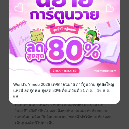
ศึกษาและปฏิบัตินั้น แท้จริงมิได้มุ่งเน้นมรรคผลนิพพาน
หากแต่ต้องการเรียนรู้ให้ได้วิชาต่างๆ เป็นต้นว่าวิชา
คงกระพันชาตรี ก็เพื่อที่จะสึกออกไปแก้แค้นพวกโจรที่ปล้น
บ้าน โยมพ่อโยมแม่ท่านถึง ๒ ครั้ง แต่เดชะบุญ แม้ท่านจะ
สำเร็จวิชาต่าง ๆ ตามที่ตั้งใจไว้ท่านกลับได้คิด นึกสลด
สังเวชใจตัวเองที่ปล่อยให้อารมณ์อาฆาตแค้นทำร้าย จิตใจ
ตนเองอยู่เป็นเวลานับสิบ ๆ ปี ในที่สุดท่านก็ได้ตั้งจิต
อโหสิกรรมให้แก่โจรเหล่านั้น แล้ว มุ่งปฏิบัติฝึกฝน อบรม
ตน ตามทางแห่งศีล สมาธิ และปัญญา อย่างแท้จริง
ในระหว่างที่ท่านเดินธุดงค์อยู่นั้น ท่านเคยเล่าให้ฟังว่าได้
พบฝูงควายป่ากำลังเดินเข้ามาทางท่าน ท่านตั้งสติอยู่ครู่
หนึ่งจึงตัดสินใจอย่างเด็ดเดี่ยว หยุดยืนภาวนานิ่งอยู่ ฝูง
ควายป่าที่มุ่งตรงมาทางท่าน พอเข้ามาใกล้จะถึงตัวท่าน ก็
World's Y meb 2026 เทศกาลนิยาย การ์ตูนวาย สุดยิ่งใหญ่
กลับเดินทักษิณารอบท่านแล้วก็จากไป บางแห่งที่ท่านเดิน
แห่งปี ลดสุดฟิน สูงสุด 80% ตั้งแต่วันที่ 31 ก.ค. - 16 ส.ค.
ธุดงค์ไปถึง ท่านมักพบกับพวกนักเลงที่ชอบลองของ ครั้ง
69
หนึ่งมีพวกนักเลงเอาปืนมายิงใส่ท่านขณะนั่งภาวนาอยู่ใน
กลด ท่านเล่าให้ฟังว่า พวกนี้ไม่เคารพพระ สนใจ แต่
"ของดี" เมื่อยิงปืนไม่ออก จึงพากันมาแสดงตัวด้วยความ
นอบน้อม พร้อมกับอ้อนวอนขอ "ของดี"ทำให้ท่านต้องออก
เดินธุดงค์หนีไปทางอื่น