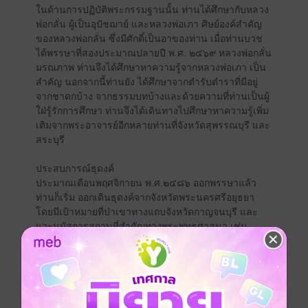
ในด้านการปฏิบัติพระกรรมฐานนั้น ท่านได้ศึกษากับหลวง
พ่อกลั่น ผู้เป็นอุปัชฌาย์ และหลวงพ่อเภา ศิษย์องค์สำคัญ
ของหลวงพ่อกลั่น ซึ่งมีศักดิ์เป็นอาของท่าน เมื่อท่านบวช
ได้พรรษาที่สองประมาณปลายปี พ.ศ. ๒๔๖๙ หลวงพ่อกลั่น
มรณภาพ ท่านจึงได้ศึกษาหาความรู้จากหลวงพ่อเภา เป็น
สำคัญ นอกจากนี้ท่านยัง ได้ศึกษาจากตำรับตำราที่มีอยู่
จากชาดกบ้าง จากธรรมบทบ้างและด้วยความที่ท่านเป็นผู้
ใฝ่รู้รักการศึกษา ท่านจึงได้เดินทางไปศึกษาหาความรู้เพิ่ม
เติมจากพระอาจารย์อีกหลายท่านที่จังหวัดสุพรรณบุรี และ
สระบุรี
ประสบการณ์ธุดงค์
ประมาณเดือนพฤศจิกายน พ.ศ.๒๔๘๖ ออกพรรษาแล้ว
ท่านก็เริ่ม ออกเดินธุดงค์จากจังหวัดพระนครศรีอยุธยา
โดยมีเป้าหมายที่ป่าเขาทางแถบจังหวัดกาญจนบุรี และ
แวะนมัสการสถานที่สำคัญทางพระพุทธศาสนา เช่น
พระพุทธฉายและ รอยพระพุทธบาท จังหวัดสระบุรี จากนั้น
ท่านก็เดินธุดงค์ไปยังจังหวัดสิงห์บุรี สุพรรณบุรี จนถึง
จังหวัดกาญจนบุรี จึงเข้าพักปฏิบัติตามป่าเขาและถ้ำต่างๆ
หลวงปู่ดู่ ท่านเคยเล่าให้ฟังว่าเริ่มแรกที่ท่านขวนขวาย