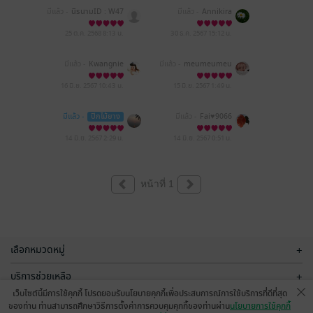
มีแล้ว -
นิรนามID : W47
มีแล้ว -
Annikira
74tI903
25 ต.ค. 2568
8:13 น.
30 ธ.ค. 2567
15:12 น.
มีแล้ว -
Kwangnie
มีแล้ว -
meumeumeu
16 มิ.ย. 2567
10:43 น.
15 มิ.ย. 2567
1:49 น.
มีแล้ว -
ปีกไม้ยาง
มีแล้ว -
Fai♥️9066
14 มิ.ย. 2567
2:29 น.
14 มิ.ย. 2567
0:51 น.
หน้าที่ 1
เลือกหมวดหมู่
+
บริการช่วยเหลือ
+
เว็บไซต์นี้มีการใช้คุกกี้ โปรดยอมรับนโยบายคุกกี้เพื่อประสบการณ์การใช้บริการที่ดีที่สุด
เกี่ยวกับเรา
+
ของท่าน ท่านสามารถศึกษาวิธีการตั้งค่าการควบคุมคุกกี้ของท่านผ่าน
นโยบายการใช้คุกกี้