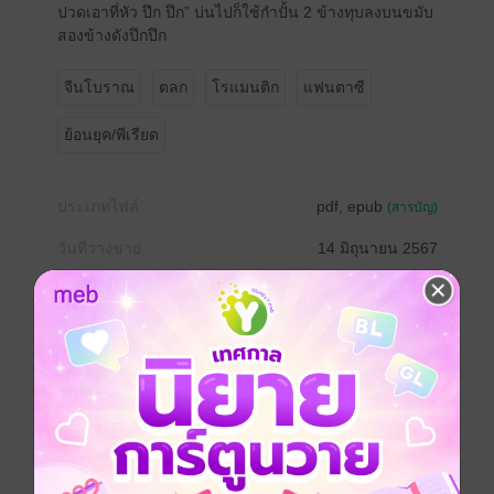
ปวดเอาที่หัว ปึก ปึก” บ่นไปก็ใช้กำปั้น 2 ข้างทุบลงบนขมับ
สองข้างดังปึกปึก
จีนโบราณ
ตลก
โรแมนติก
แฟนตาซี
ย้อนยุค/พีเรียด
ประเภทไฟล์
pdf, epub
(สารบัญ)
วันที่วางขาย
14 มิถุนายน 2567
ความยาว
262 หน้า (≈ 44,414 คำ)
ราคาปก
149 บาท
เรื่องที่คุณน่าจะสนใจ