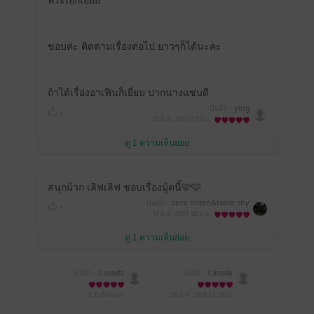
พระเอกเอ้ยย
ชอบค่ะ ติดตามเรื่องต่อไป ยาวๆก็ได้นะคะ
ถ้าได้เรื่องอาเฟินก็เยี่ยม ปากนางแซ่บดี
มีแล้ว -
ying
1
25 มิ.ย. 2567
2:36 น.
ดู 1 ความเห็นย่อย
สนุกม้วก เลิฟเลิฟ ชอบเรื่องมู้ดนี้🩷🩷
มีแล้ว -
once bitten&twice shy
1
19 มิ.ย. 2567
18:3 น.
ดู 1 ความเห็นย่อย
มีแล้ว -
Casada
มีแล้ว -
Casada
3 วันที่ผ่านมา
28 ต.ค. 2568
14:22 น.