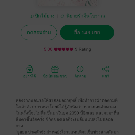
ปีกไม้ยาง
นิยายรักจีนโบราณ
ทดลองอ่าน
ซื้อ 149 บาท
5.00
9 Rating
อยากได้
ซื้อเป็นของขวัญ
ติดตาม
แชร์
หลังจากนอนรอให้ยาสลบออกฤทธิ์ เพื่อทำการผ่าตัดตามที่
ใจเจ้าตัวปรารถนาโดยมิได้รู้สักนิดว่า หากเธอหลับตาลง
ในครั้งนี้จะไม่ฟื้นขึ้นมาในยุค 2050 นี้อีกเลย และจะมาตื่น
ลืมตาขึ้นอีกครั้ง ชีวิตของเธอก็จะเปลี่ยนแปลงไปตลอด
กาล
“อูยยย ปวดหัวจัง ผ่าตัดยังไงวะแทนที่จะเจ็บช่วงล่างดันมา