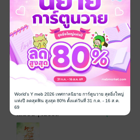
หรอก ความจน ฉันก็ไม่กลัว เพราะฉันมีของมาเพียบ ฮ่า
ฮ่า ฮ่า' แถมยังได้สามีหล่อ ลูกสาวน่ารักพ่วงติดมา แค่นี้
เธอยอมสู้ตาย
จีนโบราณ
ย้อนยุค/พีเรียด
ครอบครัว
ซีรีส์
ทะลุมิติมาทำสวนสมุนไพรยุค 70
ประเภทไฟล์
pdf, epub
(สารบัญ)
วันที่วางขาย
15 มิถุนายน 2567
ความยาว
404 หน้า (≈ 66,608 คำ)
World's Y meb 2026 เทศกาลนิยาย การ์ตูนวาย สุดยิ่งใหญ่
ราคาปก
219 บาท (ประหยัด 4%)
แห่งปี ลดสุดฟิน สูงสุด 80% ตั้งแต่วันที่ 31 ก.ค. - 16 ส.ค.
69
เล่มอื่นๆ ในซีรีส์
ดูทั้งหมด