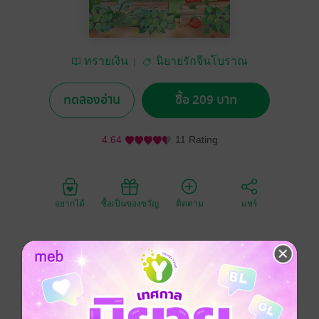
ทรายเงิน
นิยายรักจีนโบราณ
ทดลองอ่าน
ซื้อ 209 บาท
4.64
11 Rating
อยากได้
ซื้อเป็นของขวัญ
ติดตาม
แชร์
เพราะพลัดตกน้ำจึงต้องมาแต่งงานกับชายที่เธอไม่ได้รัก
หลังคลอดลูกได้ 2 ปี เธอเสียชีวิตลงด้วยความตรอมใจ จน
ทำให้ "จันทร์เจ้าขา" หญิงสาวจากยุค 2023 มาแทนที่เธอ
เจ้าขาผู้มาพร้อมกับมิติวิเศษ 'อดอยากเหรอ ฉันไม่กลัว