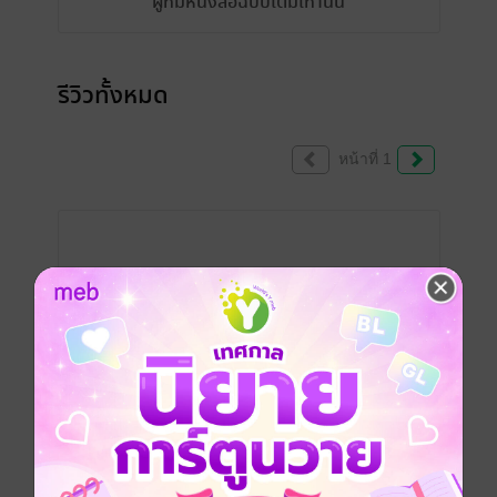
ผู้ที่มีหนังสือฉบับเต็มเท่านั้น
รีวิวทั้งหมด
หน้าที่ 1
แสดงสปอยล์
แต่ในแง่ของการเรียบเรียงของเนื้อเรื่อง การ
บรรยายค่อนข้างดีเลย ฉากสถานที่ความคิดตัว
ละครก็ละเอียดมาก อ่านละอารมณ์ร่วมตาม
ตลอดเศร้าตามไปด้วย คำผิดแทบจะไม่ค่อยมี
ซึ่งดีมากๆ ใดๆก็เป็นกำลังใจให้คุณไรท์นะคะ
แล้วเดี๋ยวจะลองไปตามอ่านเรื่องอื่นก่อนนะคะ
เห็นว่ามีหลายแนวหลายพล็อตต่างๆกันที่น่า
สนใจเลย