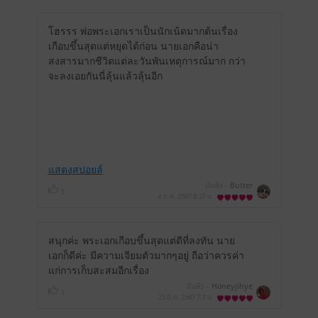
โฮรรร พ่อพระเอกเราเป็นนักเน้ดมากต้นเรื่อง
เกือบขึ้นสุดแต่หยุดได้ก่อน นายเอกคือน่า
สงสารมากชีวิตแต่ละวันพันเหตุการณ์มาก กว่า
จะลงเอยกันนี่ลุ้นแล้วลุ้นอีก
แสดงสปอยล์
มีแล้ว -
Butter
1
4 ก.ค. 2567
8:27 น.
สนุกค่ะ พระเอกเกือบขึ้นสุดแต่ดีที่ลงทัน นาย
เอกก็ดีค่ะ มีความเจียมตัวมากๆอยู่ ถือว่าควรค่า
แก่การเก็บสะสมอีกเรื่อง
มีแล้ว -
Honeyjihye
1
25 มิ.ย. 2567
7:7 น.