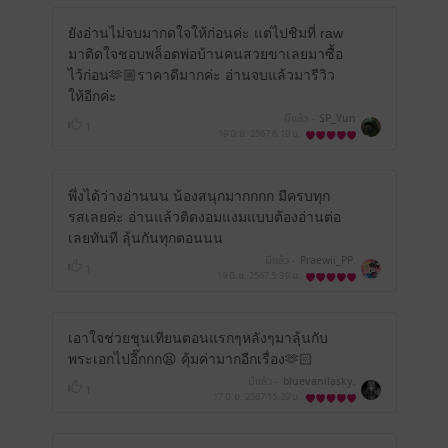
ยังอ่านไม่จบมากดใจให้ก่อนค่ะ แต่ไปชิมที่ raw
มาติดใจชอบพล็อตพ่อบ้านคนสวยขาเลยมาซื้อ
ไว้ก่อน🫶🏼ราคาดีมากค่ะ อ่านจบแล้วมารีวิว
ให้อีกค่ะ
มีแล้ว -
SP_Yun
1
19 มิ.ย. 2567
6:19 น.
พึ่งได้ว่างอ่านนน น้องสนุกมากกกก มีครบทุก
รสเลยค่ะ อ่านแล้วติดงอมแงมแบบต้องอ่านต่อ
เลยทันที ลุ้นกันทุกตอนนน
มีแล้ว -
Praewii_PP.
1
19 มิ.ย. 2567
5:39 น.
เอาใจช่วยชุนเทียนตอนแรกๆหลังๆมาลุ้นกับ
พระเอกไปอี๊กกก😫 คุ้มค่ามากอีกเรื่อง🫶🏻
มีแล้ว -
bluevanilasky.
1
17 มิ.ย. 2567
15:29 น.