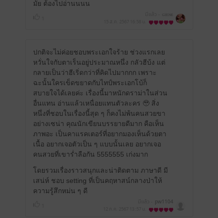
มั้ย ต้องไปอ่านนนน
มีแล้ว -
ɢɪᴇɴᴇ
1
15 ส.ค. 2567
16:58 น.
ปกติจะไม่ค่อยชอบพระเอกใจร้าย ช่วงแรกเลย
หวั่นใจกับตาเร็นอยู่ประมาณหนึ่ง กลัวฮีบ้ง แต่
กลายเป็นว่าฮีเริ่ดกว่าที่คิดไปมากกก เพราะ
ฉะนั้นใครเข็ดขยาดกับไทป์พระเอกโบ้ก็
สบายใจได้เลยค่ะ เรื่องนี้มาหนักดราม่าในส่วน
อื่นแทน อ่านแล้วเหนื่อยแทนตัวละคร 🥹 สิ่ง
หนึ่งที่ชอบในเรื่องนี้สุด ๆ ก็คงไม่พ้นคนสวยขา
อย่างเซน่า คุณนักเขียนบรรยายดีมาก คือเห็น
ภาพอะ เป็นคาแรคเตอร์ที่อยากมองเห็นด้วยตา
เนื้อ อยากเจอตัวเป็น ๆ แบบนั้นเลย อยากเจอ
คนสวยที่เขาร่ำลือกัน 5555555 เก่งมาก
โดยรวมเรื่องราวสนุกและน่าติดตาม ภาษาดี มี
เสน่ห์ ชอบ setting ที่เป็นคฤหาสน์กลางป่าให้
ความรู้สึกหม่น ๆ ดี
มีแล้ว -
pw1104
1
12 ก.ค. 2567
13:57 น.