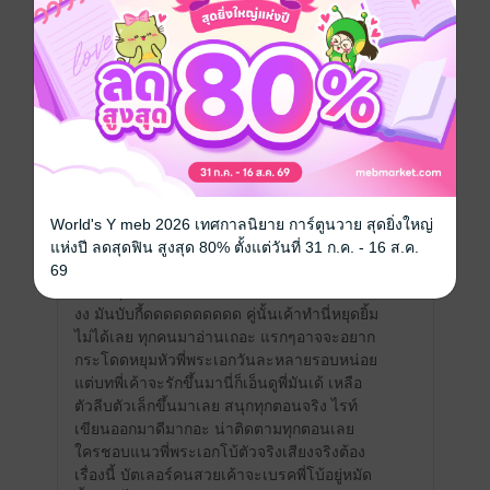
มีแล้ว -
PUN
1
8 มิ.ย. 2568
14:48 น.
ดู 2 ความเห็นย่อย
สอยเรียบร้อย
มีแล้ว -
Koy Wandee
1
18 ต.ค. 2567
19:44 น.
World's Y meb 2026 เทศกาลนิยาย การ์ตูนวาย สุดยิ่งใหญ่
ตามอ่านมาตั้งแต่ในรอร ชอบพี่พระเอกธงแดง
แห่งปี ลดสุดฟิน สูงสุด 80% ตั้งแต่วันที่ 31 ก.ค. - 16 ส.ค.
กลับใจย้อมสีเหลืองเหลือบเขียวตองมาก ตาม
69
กดซื้อทุกตอน แล้วยิ่งตอนพิเศษจะพลาดได้ไงงง
งง มันบับกี้ดดดดดดดดดด คู่นั้นเค้าทำนี่หยุดยิ้ม
ไม่ได้เลย ทุกคนมาอ่านเถอะ แรกๆอาจจะอยาก
กระโดดหยุมหัวพี่พระเอกวันละหลายรอบหน่อย
แต่บทพี่เค้าจะรักขึ้นมานี่ก็เอ็นดูพี่มันเด้ เหลือ
ตัวลีบตัวเล็กขึ้นมาเลย สนุกทุกตอนจริง ไรท์
เขียนออกมาดีมากอะ น่าติดตามทุกตอนเลย
ใครชอบแนวพี่พระเอกโบ้ตัวจริงเสียงจริงต้อง
เรื่องนี้ บัตเลอร์คนสวยเค้าจะเบรคพี่โบ้อยู่หมัด