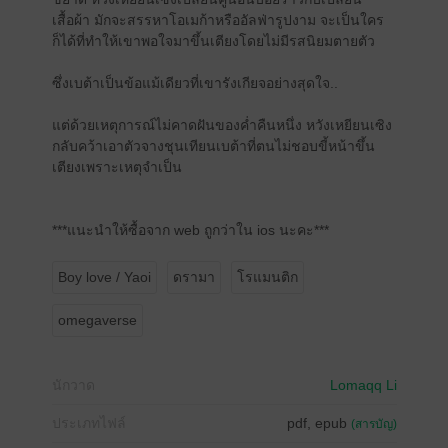
เสื้อผ้า มักจะสรรหาโอเมก้าหรืออัลฟ่ารูปงาม จะเป็นใคร
ก็ได้ที่ทำให้เขาพอใจมาขึ้นเตียงโดยไม่มีรสนิยมตายตัว
ซึ่งเบต้าเป็นข้อแม้เดียวที่เขารังเกียจอย่างสุดใจ..
แต่ด้วยเหตุการณ์ไม่คาดฝันของค่ำคืนหนึ่ง หวังเหยียนเซิง
กลับคว้าเอาตัวจางชุนเทียนเบต้าที่ตนไม่ชอบขี้หน้าขึ้น
เตียงเพราะเหตุจำเป็น
***แนะนำให้ซื้อจาก web ถูกว่าใน ios นะคะ***
Boy love / Yaoi
ดรามา
โรแมนติก
omegaverse
นักวาด
Lomaqq Li
ประเภทไฟล์
pdf, epub
(สารบัญ)