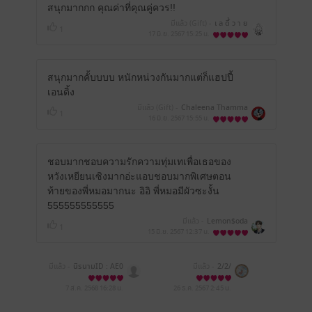
สนุกมากกก คุณค่าที่คุณคู่ควร!!
มีแล้ว (Gift) -
เ ล ดี้ ว า ย
1
17 มิ.ย. 2567
15:25 น.
สนุกมากคั้บบบบ หนักหน่วงกันมากแต่ก็แฮปปี้
เอนดิ้ง
มีแล้ว (Gift) -
Chaleena Thamma
1
wuthi
16 มิ.ย. 2567
15:55 น.
ชอบมากชอบความรักความทุ่มเทเพื่อเธอของ
หวังเหยียนเซิงมากอ่ะแอบชอบมากพิเศษตอน
ท้ายของพี่หมอมากนะ อิอิ พี่หมอมีผัวซะงั้น
555555555555
มีแล้ว -
Lemon$oda
1
15 มิ.ย. 2567
12:37 น.
มีแล้ว -
นิรนามID : AE0
มีแล้ว -
2/2/
Wr7i293
7 ส.ค. 2568
16:28 น.
26 ธ.ค. 2567
2:45 น.