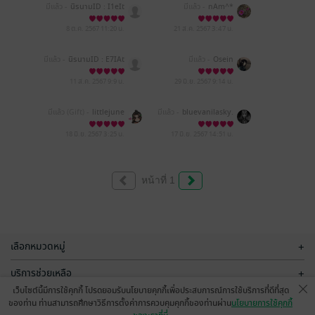
มีแล้ว -
นิรนามID : I1eIt
มีแล้ว -
nAm^*
66217
8 ต.ค. 2567
11:20 น.
21 ส.ค. 2567
3:47 น.
มีแล้ว -
นิรนามID : E7IAt
มีแล้ว -
Osein
40098
11 ส.ค. 2567
9:9 น.
29 มิ.ย. 2567
9:14 น.
มีแล้ว (Gift) -
littlejune
มีแล้ว -
bluevanilasky.
18 มิ.ย. 2567
3:25 น.
17 มิ.ย. 2567
14:51 น.
หน้าที่ 1
เลือกหมวดหมู่
+
บริการช่วยเหลือ
+
เว็บไซต์นี้มีการใช้คุกกี้ โปรดยอมรับนโยบายคุกกี้เพื่อประสบการณ์การใช้บริการที่ดีที่สุด
เกี่ยวกับเรา
+
ของท่าน ท่านสามารถศึกษาวิธีการตั้งค่าการควบคุมคุกกี้ของท่านผ่าน
นโยบายการใช้คุกกี้