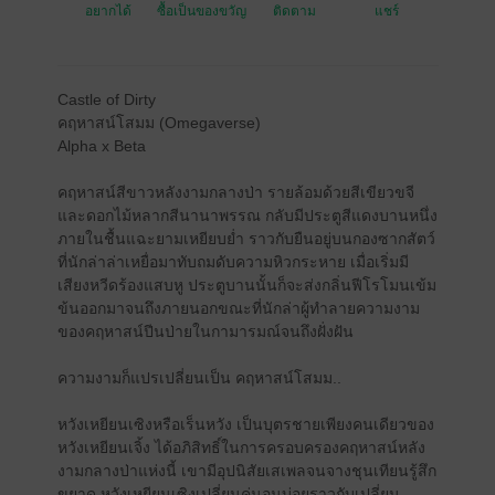
อยากได้
ซื้อเป็นของขวัญ
ติดตาม
แชร์
Castle of Dirty
คฤหาสน์โสมม (Omegaverse)
Alpha x Beta
คฤหาสน์สีขาวหลังงามกลางป่า รายล้อมด้วยสีเขียวขจี
และดอกไม้หลากสีนานาพรรณ กลับมีประตูสีแดงบานหนึ่ง
ภายในชื้นแฉะยามเหยียบย่ำ ราวกับยืนอยู่บนกองซากสัตว์
ที่นักล่าล่าเหยื่อมาทับถมดับความหิวกระหาย เมื่อเริ่มมี
เสียงหวีดร้องแสบหู ประตูบานนั้นก็จะส่งกลิ่นฟีโรโมนเข้ม
ข้นออกมาจนถึงภายนอกขณะที่นักล่าผู้ทำลายความงาม
ของคฤหาสน์ปีนป่ายในกามารมณ์จนถึงฝั่งฝัน
ความงามก็แปรเปลี่ยนเป็น คฤหาสน์โสมม..
หวังเหยียนเซิงหรือเร็นหวัง เป็นบุตรชายเพียงคนเดียวของ
หวังเหยียนเจิ้ง ได้อภิสิทธิ์ในการครอบครองคฤหาสน์หลัง
งามกลางป่าแห่งนี้ เขามีอุปนิสัยเสเพลจนจางชุนเทียนรู้สึก
ขยาด หวังเหยียนเซิงเปลี่ยนคู่นอนบ่อยราวกับเปลี่ยน